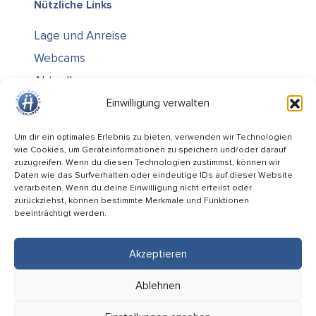
Nützliche Links
Lage und Anreise
Webcams
Aktuelles
Über uns
Einwilligung verwalten
Kontakt / Öffnungszeiten
Um dir ein optimales Erlebnis zu bieten, verwenden wir Technologien
wie Cookies, um Geräteinformationen zu speichern und/oder darauf
Alle Ämter
zuzugreifen. Wenn du diesen Technologien zustimmst, können wir
Stellenausschreibungen
Daten wie das Surfverhalten oder eindeutige IDs auf dieser Website
verarbeiten. Wenn du deine Einwilligung nicht erteilst oder
Rechtliches
zurückziehst, können bestimmte Merkmale und Funktionen
beeinträchtigt werden.
Impressum
Datenschutz
Akzeptieren
Informiert bleiben
Ablehnen
Folge uns auf