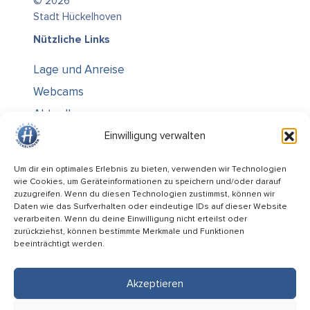
© 2026
Stadt Hückelhoven
Nützliche Links
Lage und Anreise
Webcams
Aktuelles
Über uns
Einwilligung verwalten
Kontakt / Öffnungszeiten
Um dir ein optimales Erlebnis zu bieten, verwenden wir Technologien
wie Cookies, um Geräteinformationen zu speichern und/oder darauf
Alle Ämter
zuzugreifen. Wenn du diesen Technologien zustimmst, können wir
Stellenausschreibungen
Daten wie das Surfverhalten oder eindeutige IDs auf dieser Website
verarbeiten. Wenn du deine Einwilligung nicht erteilst oder
Rechtliches
zurückziehst, können bestimmte Merkmale und Funktionen
beeinträchtigt werden.
Impressum
Datenschutz
Akzeptieren
Informiert bleiben