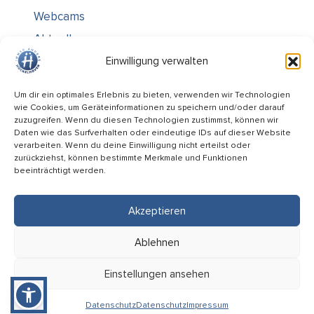
Webcams
Aktuelles
Über uns
Einwilligung verwalten
Kontakt / Öffnungszeiten
Um dir ein optimales Erlebnis zu bieten, verwenden wir Technologien
wie Cookies, um Geräteinformationen zu speichern und/oder darauf
Alle Ämter
zuzugreifen. Wenn du diesen Technologien zustimmst, können wir
Stellenausschreibungen
Daten wie das Surfverhalten oder eindeutige IDs auf dieser Website
verarbeiten. Wenn du deine Einwilligung nicht erteilst oder
Rechtliches
zurückziehst, können bestimmte Merkmale und Funktionen
beeinträchtigt werden.
Impressum
Datenschutz
Akzeptieren
Informiert bleiben
Ablehnen
Folge uns auf
Einstellungen ansehen
Datenschutz
Datenschutz
Impressum