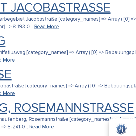
ET JACOBASTRASSE
 Gewerbegebiet Jacobastraße [category_names] => Array ( [0]
[nr] => 8-193-0…
Read More
G
Bonifatiusweg [category_names] => Array ( [0] => Bebauungsp
d More
E
 Jacobastraße [category_names] => Array ( [0] => Bebauungsp
d More
RG, ROSEMANNSTRASSE
, Schaufenberg, Rosemannstraße [category_names] => Array (
r] => 8-241-0…
Read More