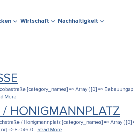
cken
Wirtschaft
Nachhaltigkeit
SE
ERUNG
TEN
POLITIK &
EVENTS
STADTMARKETING
KLIMASCHUTZ
1 Jacobastraße [category_names] => Array ( [0] => Bebauungs
IHRE FRAGE
VERWALTUNG
& MOBILITÄT
ad More
 / HONIGMANNPLATZ
 Hochstraße / Honigmannplatz [category_names] => Array ( [0
 [nr] => 8-046-0…
Read More