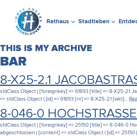
Zum Hauptinhalt springen
Rathaus
Stadtleben
Entde
THIS IS MY ARCHIVE
BAR
8-X25-2.1 JACOBASTRAS
BÜRGERSERVICE
FREIZEIT &
STADTPORTRÄT
WIRTSCHAFTSFÖRD
FÖRDERMÖGLICHKEI
stdClass Object ( [foreignkey] => 61893 [title] => 8-X25-2.
STELLEN SIE GERNE
ENGAGEMENT
=> stdClass Object ( [id] => 61893 [nr] => 8-X25-2.1 [wkt]…
Re
8-046-0 HOCHSTRASSE
stdClass Object ( [foreignkey] => 25150 [title] => 8-046-0
abgeschlossen ) [content] => stdClass Object ( [id] => 25150