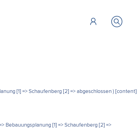
ÖFFENTLICHES
BILDUNG &
ZU GAST
FAIR HANDELN
planung [1] => Schaufenberg [2] => abgeschlossen ) [content]
SOZIALES
Vollbild
] => Bebauungsplanung [1] => Schaufenberg [2] =>