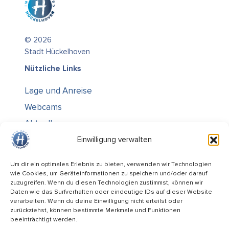
© 2026
Stadt Hückelhoven
Nützliche Links
Lage und Anreise
Webcams
Aktuelles
Über uns
Einwilligung verwalten
Kontakt / Öffnungszeiten
Um dir ein optimales Erlebnis zu bieten, verwenden wir Technologien
wie Cookies, um Geräteinformationen zu speichern und/oder darauf
Alle Ämter
zuzugreifen. Wenn du diesen Technologien zustimmst, können wir
Stellenausschreibungen
Daten wie das Surfverhalten oder eindeutige IDs auf dieser Website
verarbeiten. Wenn du deine Einwilligung nicht erteilst oder
Rechtliches
zurückziehst, können bestimmte Merkmale und Funktionen
beeinträchtigt werden.
Impressum