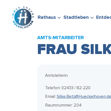
Zum Hauptinhalt springen
Rathaus
Stadtleben
Entde
AMTS-MITARBEITER
FRAU SIL
BÜRGERSERVICE
FREIZEIT &
STADTPORTRÄT
WIRTSCHAFTSFÖRD
FÖRDERMÖGLICHKEI
STELLEN SIE GERNE
ENGAGEMENT
Amtsleiterin
Telefon: 02433 / 82-220
Email:
Silke.Betz@Hueckelhoven.d
Raumnummer: 2.04