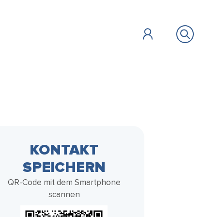
ÖFFENTLICHES
BILDUNG &
ZU GAST
FAIR HANDELN
KONTAKT
SOZIALES
SPEICHERN
Vollbild
QR-Code mit dem Smartphone
scannen