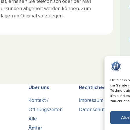
st, erhalten Sie telefonisch oder per Mail
rbeurkunden abgeholt werden können. Zum
lagen im Original vorzulegen.
Um dir ein 
um Gerätein
Über uns
Rechtliches
Technologie
IDs auf die
Kontakt /
Impressum
zurückziehs
Öffnungszeiten
Datenschutz
Akze
Alle
Ämter