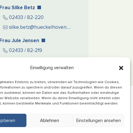
Frau Silke Betz
02433 / 82-220
silke.betz@hueckelhoven.de
Frau Jule Jansen
02433 / 82-219
jule.jansen@hueckelhoven.de
Einwilligung verwalten
optimales Erlebnis zu bieten, verwenden wir Technologien wie Cookies,
formationen zu speichern und/oder darauf zuzugreifen. Wenn du diesen
Informiert bleiben
n zustimmst, können wir Daten wie das Surfverhalten oder eindeutige
ser Website verarbeiten. Wenn du deine Einwilligung nicht erteilst oder
Folge uns auf
t, können bestimmte Merkmale und Funktionen beeinträchtigt werden.
ptieren
Ablehnen
Einstellungen ansehen
Service-Code: 2N65S