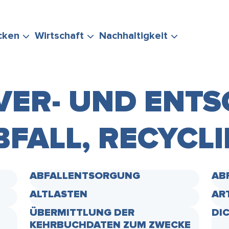
cken
Wirtschaft
Nachhaltigkeit
VER- UND ENT
BFALL, RECYCL
ERUNG
TEN
POLITIK &
EVENTS
STADTMARKETING
KLIMASCHUTZ
IHRE FRAGE
VERWALTUNG
& MOBILITÄT
ABFALLENTSORGUNG
AB
ALTLASTEN
AR
ÜBERMITTLUNG DER
DI
KEHRBUCHDATEN ZUM ZWECKE