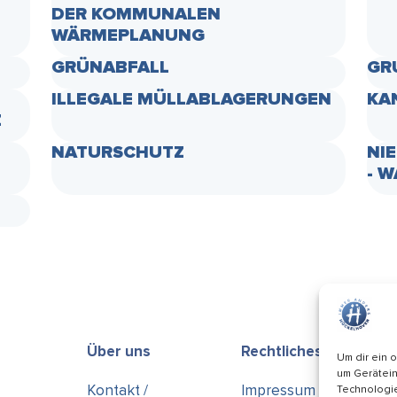
DER KOMMUNALEN
WÄRMEPLANUNG
GRÜNABFALL
GR
ILLEGALE MÜLLABLAGERUNGEN
KA
Z
NATURSCHUTZ
NI
- 
Über uns
Rechtliches
Um dir ein 
um Gerätein
Kontakt /
Impressum
Technologie