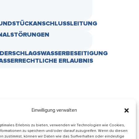
UNDSTÜCKANSCHLUSSLEITUNG
NALSTÖRUNGEN
EDERSCHLAGSWASSERBESEITIGUNG
WASSERRECHTLICHE ERLAUBNIS
Einwilligung verwalten
Informiert bleiben
optimales Erlebnis zu bieten, verwenden wir Technologien wie Cookies,
formationen zu speichern und/oder darauf zuzugreifen. Wenn du diesen
Folge uns auf
n zustimmst, können wir Daten wie das Surfverhalten oder eindeutige