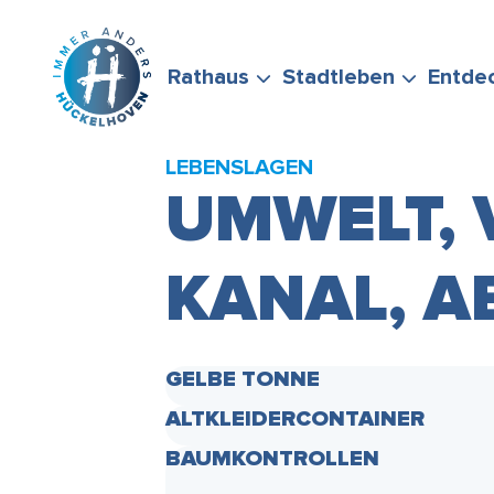
Zum Hauptinhalt springen
Rathaus
Stadtleben
Entde
LEBENSLAGEN
UMWELT, 
KANAL, A
BÜRGERSERVICE
FREIZEIT &
STADTPORTRÄT
WIRTSCHAFTSFÖRD
FÖRDERMÖGLICHKEI
STELLEN SIE GERNE
ENGAGEMENT
GELBE TONNE
ALTKLEIDERCONTAINER
BAUMKONTROLLEN