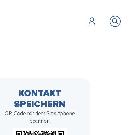
ÖFFENTLICHES
BILDUNG &
ZU GAST
FAIR HANDELN
KONTAKT
SOZIALES
SPEICHERN
Vollbild
QR-Code mit dem Smartphone
scannen