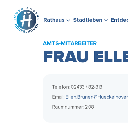
Zum Hauptinhalt springen
Rathaus
Stadtleben
Entde
AMTS-MITARBEITER
FRAU ELL
BÜRGERSERVICE
FREIZEIT &
STADTPORTRÄT
WIRTSCHAFTSFÖRD
FÖRDERMÖGLICHKEI
STELLEN SIE GERNE
ENGAGEMENT
Telefon: 02433 / 82-313
Email:
Ellen.Brunen@Hueckelhoven
Raumnummer: 2.08