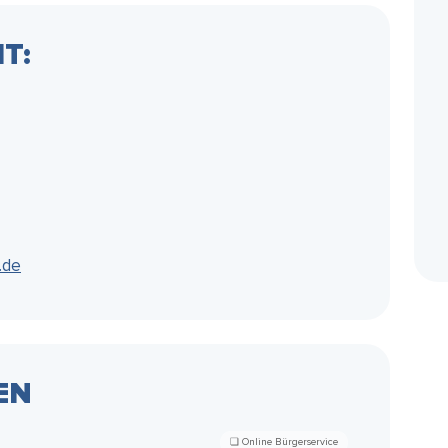
T:
.de
EN