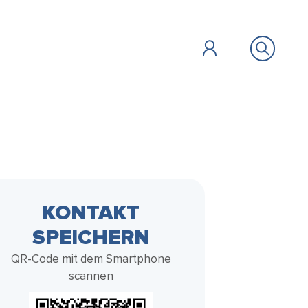
ÖFFENTLICHES
BILDUNG &
ZU GAST
FAIR HANDELN
KONTAKT
SOZIALES
SPEICHERN
Vollbild
QR-Code mit dem Smartphone
scannen