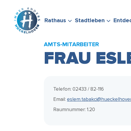
Zum Hauptinhalt springen
Rathaus
Stadtleben
Entde
AMTS-MITARBEITER
FRAU ESL
BÜRGERSERVICE
FREIZEIT &
STADTPORTRÄT
WIRTSCHAFTSFÖRD
FÖRDERMÖGLICHKEI
STELLEN SIE GERNE
ENGAGEMENT
Telefon: 02433 / 82-116
Email:
eslem.tabakci@hueckelhove
Raumnummer: 1.20