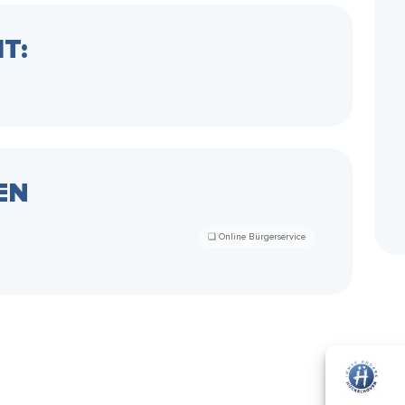
T:
EN