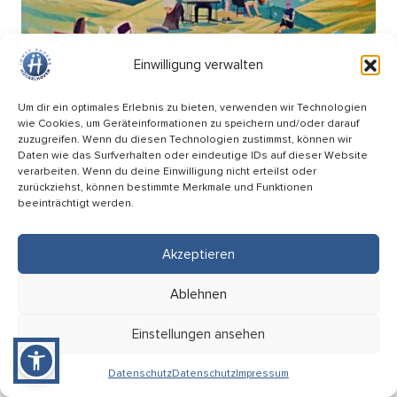
Einwilligung verwalten
Um dir ein optimales Erlebnis zu bieten, verwenden wir Technologien
wie Cookies, um Geräteinformationen zu speichern und/oder darauf
zuzugreifen. Wenn du diesen Technologien zustimmst, können wir
Daten wie das Surfverhalten oder eindeutige IDs auf dieser Website
verarbeiten. Wenn du deine Einwilligung nicht erteilst oder
zurückziehst, können bestimmte Merkmale und Funktionen
beeinträchtigt werden.
Picknick Konzert – Mitsing-Konzert mit den
Hopfenkehlchen
Akzeptieren
17.09
Ablehnen
18:00 Uhr
HÜ-Arena am Förderturm
Einstellungen ansehen
Eintritt: Frei
Datenschutz
Datenschutz
Impressum