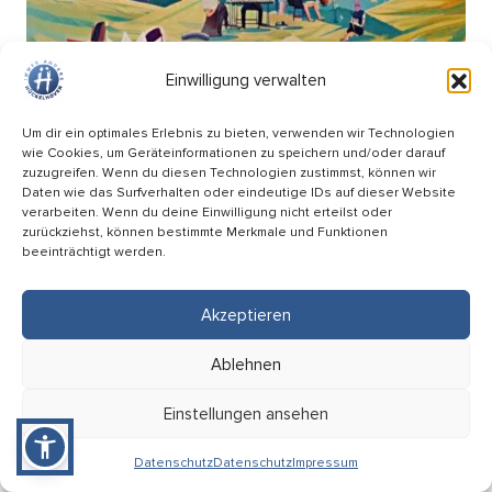
Einwilligung verwalten
Um dir ein optimales Erlebnis zu bieten, verwenden wir Technologien
wie Cookies, um Geräteinformationen zu speichern und/oder darauf
zuzugreifen. Wenn du diesen Technologien zustimmst, können wir
Daten wie das Surfverhalten oder eindeutige IDs auf dieser Website
verarbeiten. Wenn du deine Einwilligung nicht erteilst oder
zurückziehst, können bestimmte Merkmale und Funktionen
beeinträchtigt werden.
Picknick Konzert – Mitsing-Konzert mit den
Hopfenkehlchen
Akzeptieren
17.09
Ablehnen
18:00 Uhr
HÜ-Arena am Förderturm
Einstellungen ansehen
Eintritt: Frei
Datenschutz
Datenschutz
Impressum