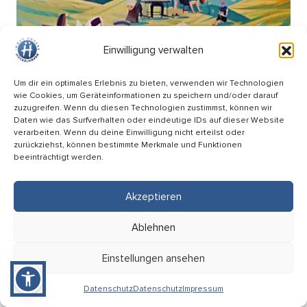
Einwilligung verwalten
Um dir ein optimales Erlebnis zu bieten, verwenden wir Technologien
wie Cookies, um Geräteinformationen zu speichern und/oder darauf
zuzugreifen. Wenn du diesen Technologien zustimmst, können wir
Daten wie das Surfverhalten oder eindeutige IDs auf dieser Website
verarbeiten. Wenn du deine Einwilligung nicht erteilst oder
zurückziehst, können bestimmte Merkmale und Funktionen
beeinträchtigt werden.
Picknick Konzert – Mitsing-Konzert mit den
Hopfenkehlchen
Akzeptieren
17.09
Ablehnen
18:00 Uhr
HÜ-Arena am Förderturm
Einstellungen ansehen
Eintritt: Frei
Datenschutz
Datenschutz
Impressum