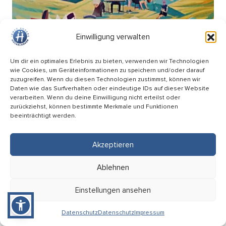
Einwilligung verwalten
Um dir ein optimales Erlebnis zu bieten, verwenden wir Technologien
wie Cookies, um Geräteinformationen zu speichern und/oder darauf
zuzugreifen. Wenn du diesen Technologien zustimmst, können wir
Daten wie das Surfverhalten oder eindeutige IDs auf dieser Website
verarbeiten. Wenn du deine Einwilligung nicht erteilst oder
zurückziehst, können bestimmte Merkmale und Funktionen
beeinträchtigt werden.
Picknick Konzert – Mitsing-Konzert mit den
Hopfenkehlchen
Akzeptieren
17.09
Ablehnen
18:00 Uhr
HÜ-Arena am Förderturm
Einstellungen ansehen
Eintritt: Frei
Datenschutz
Datenschutz
Impressum