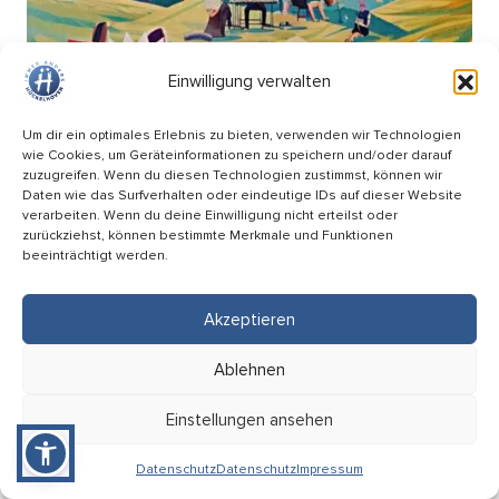
Einwilligung verwalten
Um dir ein optimales Erlebnis zu bieten, verwenden wir Technologien
wie Cookies, um Geräteinformationen zu speichern und/oder darauf
zuzugreifen. Wenn du diesen Technologien zustimmst, können wir
Daten wie das Surfverhalten oder eindeutige IDs auf dieser Website
verarbeiten. Wenn du deine Einwilligung nicht erteilst oder
zurückziehst, können bestimmte Merkmale und Funktionen
beeinträchtigt werden.
Picknick Konzert – Mitsing-Konzert mit den
Hopfenkehlchen
Akzeptieren
17.09
Ablehnen
18:00 Uhr
HÜ-Arena am Förderturm
Einstellungen ansehen
Eintritt: Frei
Datenschutz
Datenschutz
Impressum