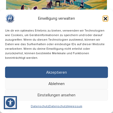
Einwilligung verwalten
Um dir ein optimales Erlebnis zu bieten, verwenden wir Technologien
wie Cookies, um Geräteinformationen zu speichern und/oder darauf
zuzugreifen. Wenn du diesen Technologien zustimmst, können wir
Daten wie das Surfverhalten oder eindeutige IDs auf dieser Website
verarbeiten. Wenn du deine Einwilligung nicht erteilst oder
zurückziehst, können bestimmte Merkmale und Funktionen
beeinträchtigt werden.
Picknick Konzert – Mitsing-Konzert mit den
Hopfenkehlchen
Akzeptieren
17.09
Ablehnen
18:00 Uhr
HÜ-Arena am Förderturm
Einstellungen ansehen
Eintritt: Frei
Datenschutz
Datenschutz
Impressum