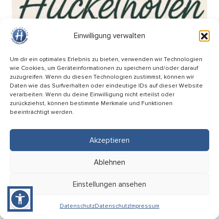
Einwilligung verwalten
Um dir ein optimales Erlebnis zu bieten, verwenden wir Technologien
wie Cookies, um Geräteinformationen zu speichern und/oder darauf
zuzugreifen. Wenn du diesen Technologien zustimmst, können wir
Daten wie das Surfverhalten oder eindeutige IDs auf dieser Website
verarbeiten. Wenn du deine Einwilligung nicht erteilst oder
zurückziehst, können bestimmte Merkmale und Funktionen
beeinträchtigt werden.
Akzeptieren
Wochenmarkt am Breteuilplatz
Ablehnen
18.09
Einstellungen ansehen
08:00 Uhr
Hückelhoven (Breteuilplatz)
Datenschutz
Datenschutz
Impressum