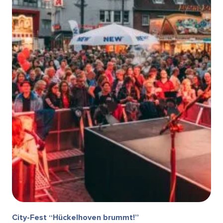
City-Fest “Hückelhoven brummt!”