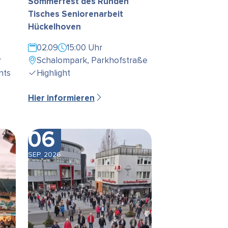
Sommerfest des Runden
Tisches Seniorenarbeit
Hückelhoven
02.09
15:00 Uhr
r
Schalompark, Parkhofstraße
nts
Highlight
Hier informieren
06
SEP. 2026