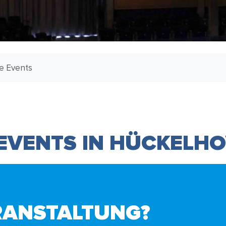
le Events
 EVENTS IN HÜCKELH
RANSTALTUNG?