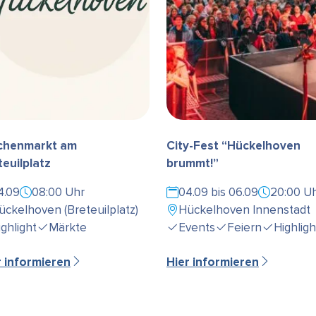
henmarkt am
City-Fest “Hückelhoven
teuilplatz
brummt!”
4.09
08:00 Uhr
04.09 bis 06.09
20:00 U
ückelhoven (Breteuilplatz)
Hückelhoven Innenstadt
ighlight
Märkte
Events
Feiern
Highligh
r informieren
Hier informieren