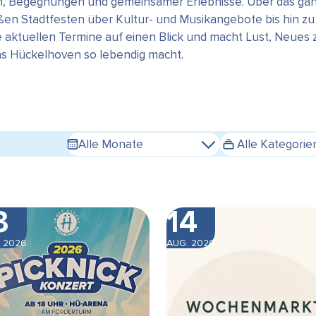
en, Begegnungen und gemeinsamer Erlebnisse. Über das gan
n Stadtfesten über Kultur- und Musikangebote bis hin zu s
e aktuellen Termine auf einen Blick und macht Lust, Neues
das Hückelhoven so lebendig macht.
Alle Monate
Alle Kategorie
3
14
 2026
AUG. 2026