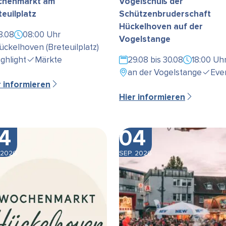
henmarkt am
Vogelschuß der
teuilplatz
Schützenbruderschaft
Hückelhoven auf der
8.08
08:00 Uhr
Vogelstange
ückelhoven (Breteuilplatz)
ighlight
Märkte
29.08 bis 30.08
18:00 Uh
an der Vogelstange
Eve
r informieren
Hier informieren
4
04
 2026
SEP. 2026