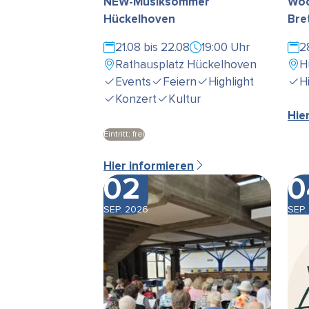
NEW-Musiksommer
Woc
Hückelhoven
Bre
21.08 bis 22.08
19:00 Uhr
2
Rathausplatz Hückelhoven
H
Events
Feiern
Highlight
H
Konzert
Kultur
Hie
Eintritt: frei
Hier informieren
02
0
SEP. 2026
SEP.