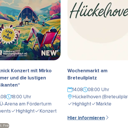
knick Konzert mit Mirko
Wochenmarkt am
mer und die lustigen
Breteuilplatz
ikanten“
14.08
08:00 Uhr
3.08
18:00 Uhr
Hückelhoven (Breteuilplat
Ü-Arena am Förderturm
Highlight
Märkte
vents
Highlight
Konzert
Hier informieren
tt: Frei