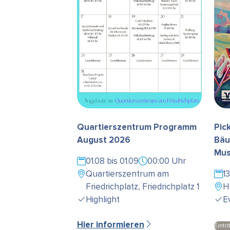
Quartierszentrum Programm
Pic
August 2026
Bäu
Mus
01.08 bis 01.09
00:00 Uhr
Quartierszentrum am
1
Friedrichplatz, Friedrichplatz 1
H
Highlight
E
Hier informieren
Eintri