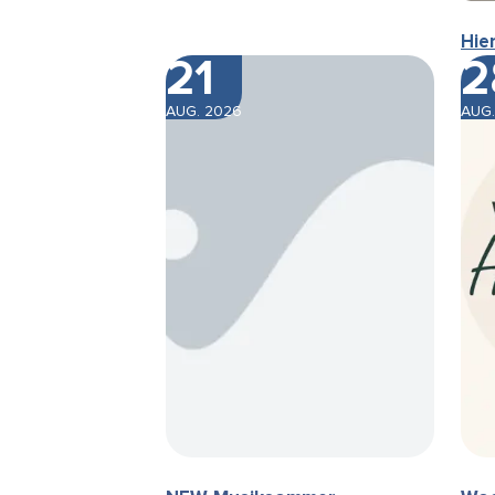
Hie
21
2
AUG. 2026
AUG.