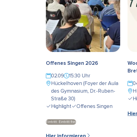
Offenes Singen 2026
Woc
Bre
02.09
15:30 Uhr
Hückelhoven (Foyer der Aula
0
des Gymnasium, Dr.-Ruben-
H
Straße 30)
H
Highlight
Offenes Singen
Hie
Eintritt: Eintritt frei
Hier informieren