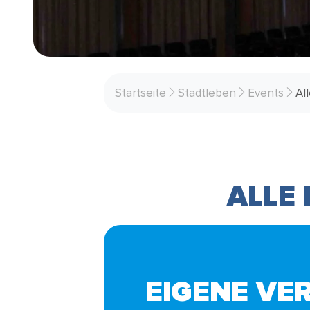
Startseite
Stadtleben
Events
Al
ALLE
EIGENE VE