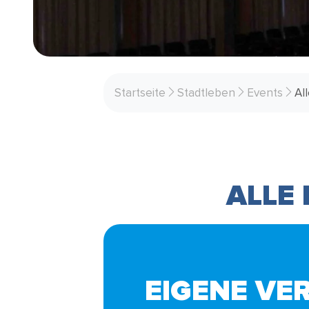
Startseite
Stadtleben
Events
Al
ALLE
EIGENE VE