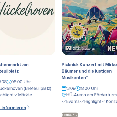
henmarkt am
Picknick Konzert mit Mirko
teuilplatz
Bäumer und die lustigen
Musikanten“
7.08
08:00 Uhr
ückelhoven (Breteuilplatz)
13.08
18:00 Uhr
ighlight
Märkte
HÜ-Arena am Förderturm
Events
Highlight
Konze
r informieren
Eintritt: Frei