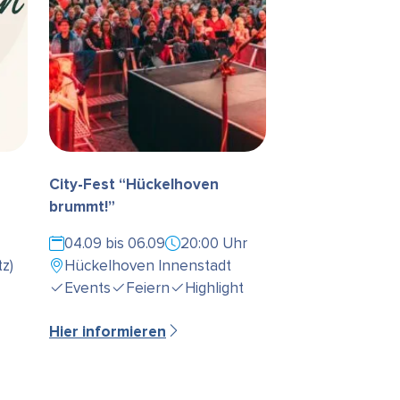
City-Fest “Hückelhoven
brummt!”
04.09 bis 06.09
20:00 Uhr
z)
Hückelhoven Innenstadt
Events
Feiern
Highlight
Hier informieren