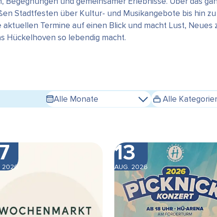
en, Begegnungen und gemeinsamer Erlebnisse. Über das gan
n Stadtfesten über Kultur- und Musikangebote bis hin zu s
e aktuellen Termine auf einen Blick und macht Lust, Neues
das Hückelhoven so lebendig macht.
Alle Monate
Alle Kategorie
7
13
 2026
AUG. 2026