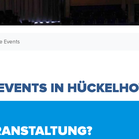
le Events
 EVENTS IN HÜCKELH
RANSTALTUNG?