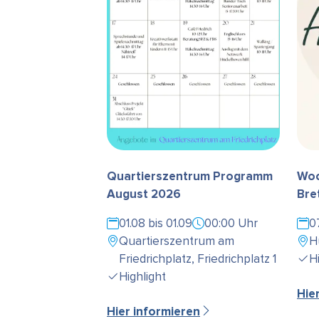
Quartierszentrum Programm
Woc
August 2026
Bre
01.08 bis 01.09
00:00 Uhr
0
Quartierszentrum am
H
Friedrichplatz, Friedrichplatz 1
H
Highlight
Hie
Hier informieren