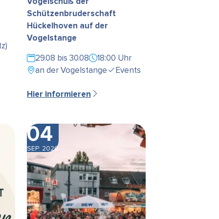
Vogelschuß der
Schützenbruderschaft
Hückelhoven auf der
Vogelstange
z)
29.08 bis 30.08
18:00 Uhr
an der Vogelstange
Events
Hier informieren
04
SEP. 2026