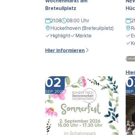
Wochenmarkt am
NEW
Breteuilplatz
Hüc
21.08
08:00 Uhr
2
Hückelhoven (Breteuilplatz)
R
Highlight
Märkte
E
K
Hier informieren
Eintrit
Hie
02
0
SEP. 2026
SEP.