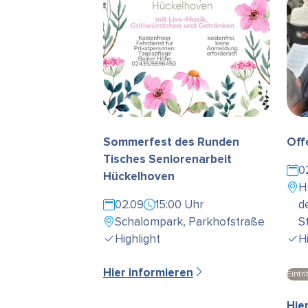
Sommerfest des Runden
Off
Tisches Seniorenarbeit
0
Hückelhoven
H
02.09
15:00 Uhr
d
Schalompark, Parkhofstraße
S
Highlight
H
Hier informieren
Eintrit
Hie