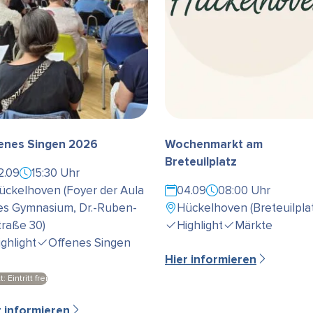
enes Singen 2026
Wochenmarkt am
Breteuilplatz
2.09
15:30 Uhr
ückelhoven (Foyer der Aula
04.09
08:00 Uhr
es Gymnasium, Dr.-Ruben-
Hückelhoven (Breteuilplat
traße 30)
Highlight
Märkte
ighlight
Offenes Singen
Hier informieren
t: Eintritt frei
r informieren