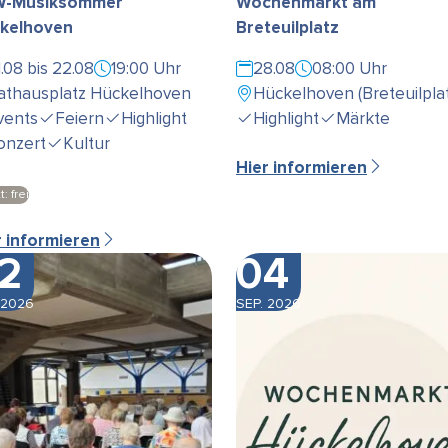
-Musiksommer
Wochenmarkt am
kelhoven
Breteuilplatz
1.08 bis 22.08
19:00 Uhr
28.08
08:00 Uhr
athausplatz Hückelhoven
Hückelhoven (Breteuilplat
vents
Feiern
Highlight
Highlight
Märkte
onzert
Kultur
Hier informieren
t: frei
r informieren
2
04
 2026
SEP. 2026