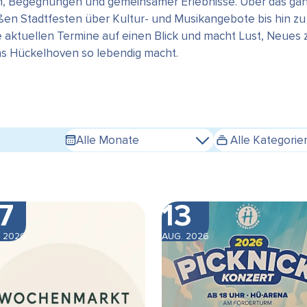
en, Begegnungen und gemeinsamer Erlebnisse. Über das gan
n Stadtfesten über Kultur- und Musikangebote bis hin zu s
e aktuellen Termine auf einen Blick und macht Lust, Neues
das Hückelhoven so lebendig macht.
Alle Monate
Alle Kategorie
7
13
 2026
AUG. 2026