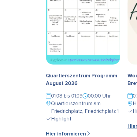
Quartierszentrum Programm
Woc
August 2026
Bre
01.08 bis 01.09
00:00 Uhr
0
Quartierszentrum am
H
Friedrichplatz, Friedrichplatz 1
H
Highlight
Hie
Hier informieren