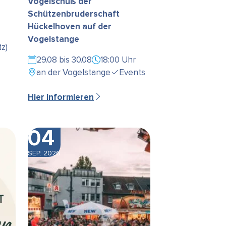
Vogelschuß der
Schützenbruderschaft
Hückelhoven auf der
Vogelstange
z)
29.08 bis 30.08
18:00 Uhr
an der Vogelstange
Events
Hier informieren
04
SEP. 2026