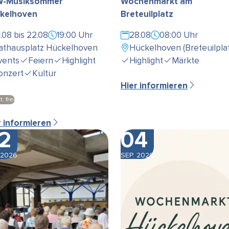
-Musiksommer
Wochenmarkt am
kelhoven
Breteuilplatz
1.08 bis 22.08
19:00 Uhr
28.08
08:00 Uhr
athausplatz Hückelhoven
Hückelhoven (Breteuilplat
vents
Feiern
Highlight
Highlight
Märkte
onzert
Kultur
Hier informieren
t: frei
r informieren
2
04
 2026
SEP. 2026