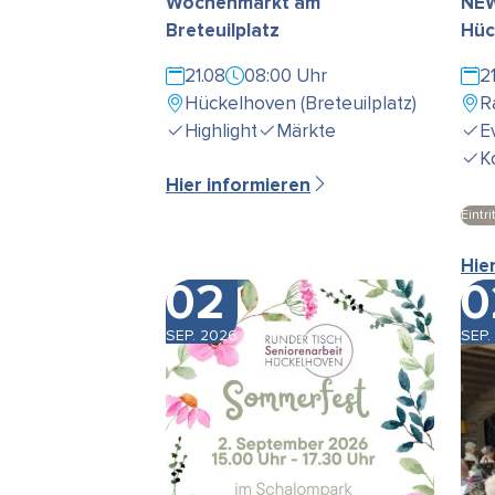
Wochenmarkt am
NEW
Breteuilplatz
Hüc
21.08
08:00 Uhr
2
Hückelhoven (Breteuilplatz)
R
Highlight
Märkte
E
K
Hier informieren
Eintrit
Hie
02
0
SEP. 2026
SEP.