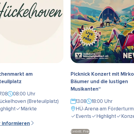
henmarkt am
Picknick Konzert mit Mirko
teuilplatz
Bäumer und die lustigen
Musikanten“
7.08
08:00 Uhr
ückelhoven (Breteuilplatz)
13.08
18:00 Uhr
ighlight
Märkte
HÜ-Arena am Förderturm
Events
Highlight
Konze
r informieren
Eintritt: Frei