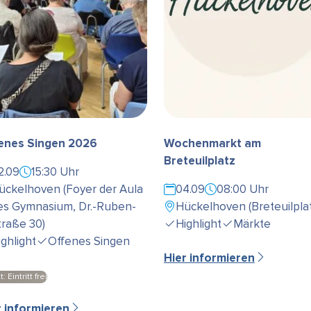
enes Singen 2026
Wochenmarkt am
Breteuilplatz
2.09
15:30 Uhr
ückelhoven (Foyer der Aula
04.09
08:00 Uhr
es Gymnasium, Dr.-Ruben-
Hückelhoven (Breteuilplat
traße 30)
Highlight
Märkte
ighlight
Offenes Singen
Hier informieren
t: Eintritt frei
r informieren