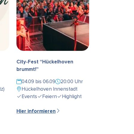
City-Fest “Hückelhoven
brummt!”
04.09 bis 06.09
20:00 Uhr
z)
Hückelhoven Innenstadt
Events
Feiern
Highlight
Hier informieren