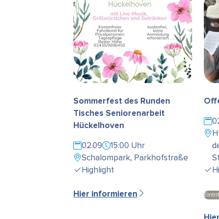
Sommerfest des Runden
Off
Tisches Seniorenarbeit
0
Hückelhoven
H
02.09
15:00 Uhr
d
Schalompark, Parkhofstraße
S
Highlight
H
Hier informieren
Eintrit
Hie