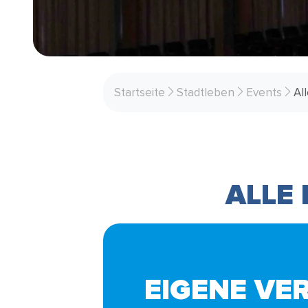
Startseite
Stadtleben
Events
Al
ALLE
EIGENE VE