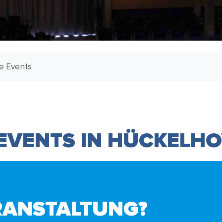
le Events
 EVENTS IN HÜCKELH
RANSTALTUNG?