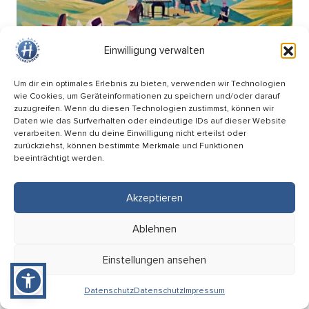
Einwilligung verwalten
Um dir ein optimales Erlebnis zu bieten, verwenden wir Technologien
wie Cookies, um Geräteinformationen zu speichern und/oder darauf
zuzugreifen. Wenn du diesen Technologien zustimmst, können wir
Daten wie das Surfverhalten oder eindeutige IDs auf dieser Website
verarbeiten. Wenn du deine Einwilligung nicht erteilst oder
zurückziehst, können bestimmte Merkmale und Funktionen
beeinträchtigt werden.
Picknick Konzert – Mitsing-Konzert mit den
Hopfenkehlchen
Akzeptieren
17.09
Ablehnen
18:00 Uhr
HÜ-Arena am Förderturm
Einstellungen ansehen
Eintritt: Frei
Datenschutz
Datenschutz
Impressum