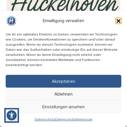
Einwilligung verwalten
Um dir ein optimales Erlebnis zu bieten, verwenden wir Technologien
wie Cookies, um Geräteinformationen zu speichern und/oder darauf
zuzugreifen. Wenn du diesen Technologien zustimmst, können wir
Daten wie das Surfverhalten oder eindeutige IDs auf dieser Website
verarbeiten. Wenn du deine Einwilligung nicht erteilst oder
zurückziehst, können bestimmte Merkmale und Funktionen
beeinträchtigt werden.
Akzeptieren
Wochenmarkt am Breteuilplatz
Ablehnen
18.09
Einstellungen ansehen
08:00 Uhr
Hückelhoven (Breteuilplatz)
Datenschutz
Datenschutz
Impressum