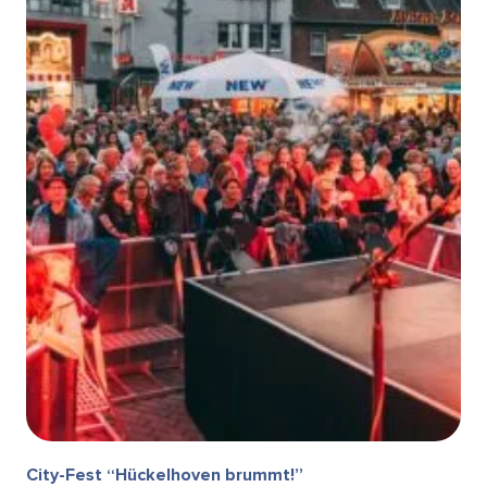
City-Fest “Hückelhoven brummt!”