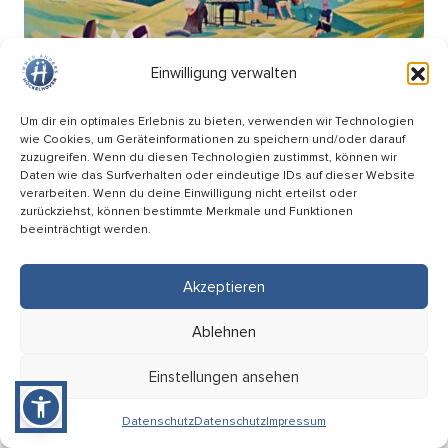
Einwilligung verwalten
Um dir ein optimales Erlebnis zu bieten, verwenden wir Technologien
wie Cookies, um Geräteinformationen zu speichern und/oder darauf
zuzugreifen. Wenn du diesen Technologien zustimmst, können wir
Daten wie das Surfverhalten oder eindeutige IDs auf dieser Website
verarbeiten. Wenn du deine Einwilligung nicht erteilst oder
zurückziehst, können bestimmte Merkmale und Funktionen
beeinträchtigt werden.
Picknick Konzert – Mitsing-Konzert mit den
Hopfenkehlchen
Akzeptieren
17.09
Ablehnen
18:00 Uhr
HÜ-Arena am Förderturm
Einstellungen ansehen
Eintritt: Frei
Datenschutz
Datenschutz
Impressum