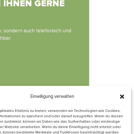
N IHNEN GERNE
ne, sondern auch telefonisch und
chbar.
Einwilligung verwalten
optimales Erlebnis zu bieten, verwenden wir Technologien wie Cookies,
formationen zu speichern und/oder darauf zuzugreifen. Wenn du diesen
Informiert bleiben
n zustimmst, können wir Daten wie das Surfverhalten oder eindeutige
ser Website verarbeiten. Wenn du deine Einwilligung nicht erteilst oder
Folge uns auf
t, können bestimmte Merkmale und Funktionen beeinträchtigt werden.