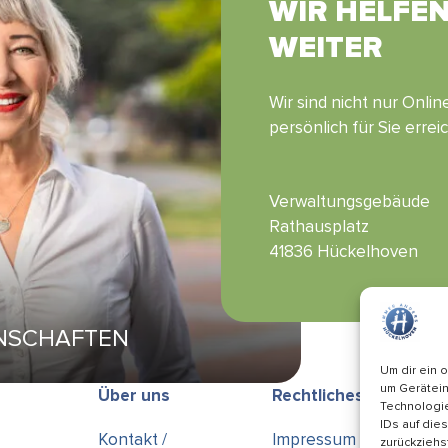
WIR HELFE
WEITER
Wir sind nicht nur Onli
persönlich für Sie errei
Verwaltungsgebäude
Rathausplatz
41836 Hückelhoven
ENSCHAFTEN
Um dir ein 
um Gerätein
Über uns
Rechtliches
Technologie
IDs auf die
Kontakt /
Impressum
zurückziehs