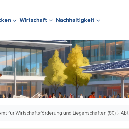
cken
Wirtschaft
Nachhaltigkeit
ERUNG
TEN
POLITIK &
EVENTS
STADTMARKETING
KLIMASCHUTZ
IHRE FRAGE
VERWALTUNG
& MOBILITÄT
Amt für Wirtschaftsförderung und Liegenschaften (80)
Abt