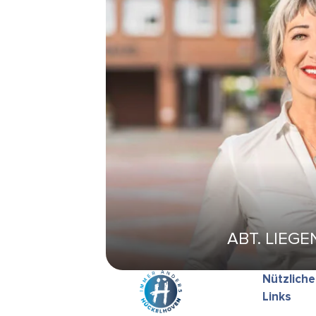
ABT. LIEG
Nützliche
Links