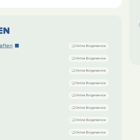
EN
aften