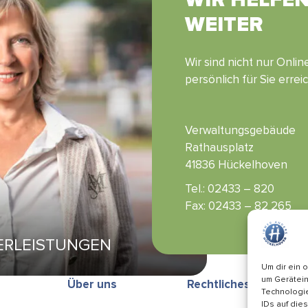
WEITER
Wir sind nicht nur Onli
persönlich für Sie errei
Verwaltungsgebäude
Rathausplatz
41836 Hückelhoven
Tel.: 02433 – 820
Fax: 02433 – 82 265
ERLEISTUNGEN
Um dir ein 
um Gerätein
Über uns
Rechtliches
Technologie
IDs auf die