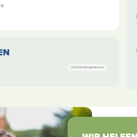
hr
EN
WIR HELFE