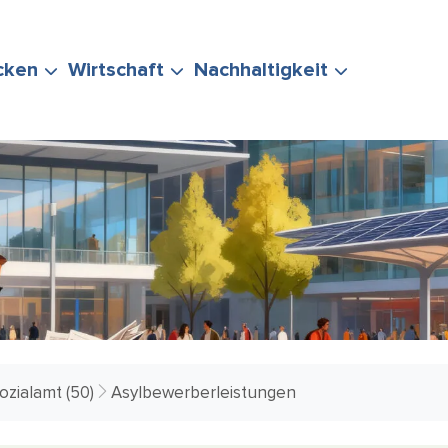
cken
Wirtschaft
Nachhaltigkeit
ERUNG
TEN
POLITIK &
EVENTS
STADTMARKETING
KLIMASCHUTZ
IHRE FRAGE
VERWALTUNG
& MOBILITÄT
ozialamt (50)
Asylbewerberleistungen