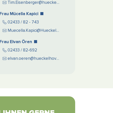
Tim.Eisenberger@hueckelhoven.de
Frau Mücella Kapici
02433 / 82 - 743
Muecella.Kapici@Hueckelhoven.de
Frau Elvan Ören
02433 / 82-692
elvan.oeren@hueckelhoven.de
N IHNEN GERNE