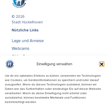
© 2026
Stadt Hückelhoven
Nützliche Links
Lage und Anreise
Webcams
Aktuelles
Über uns
Einwilligung verwalten
Kontakt / Öffnungszeiten
Um dir ein optimales Erlebnis zu bieten, verwenden wir Technologien
wie Cookies, um Geräteinformationen zu speichern und/oder darauf
Alle Ämter
zuzugreifen. Wenn du diesen Technologien zustimmst, können wir
Stellenausschreibungen
Daten wie das Surfverhalten oder eindeutige IDs auf dieser Website
verarbeiten. Wenn du deine Einwilligung nicht erteilst oder
Rechtliches
zurückziehst, können bestimmte Merkmale und Funktionen
beeinträchtigt werden.
Impressum