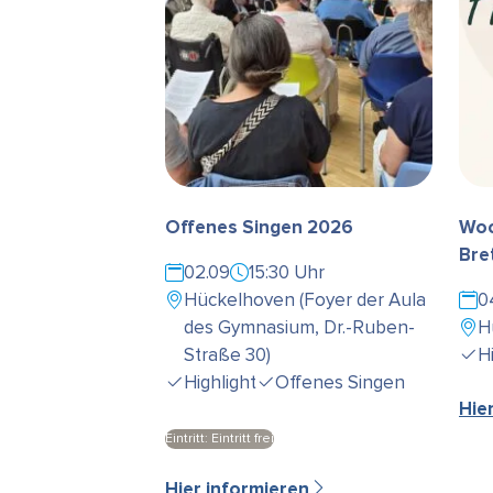
Offenes Singen 2026
Woc
Bre
02.09
15:30 Uhr
Hückelhoven (Foyer der Aula
0
des Gymnasium, Dr.-Ruben-
H
Straße 30)
H
Highlight
Offenes Singen
Hie
Eintritt: Eintritt frei
Hier informieren