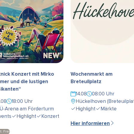
knick Konzert mit Mirko
Wochenmarkt am
mer und die lustigen
Breteuilplatz
ikanten“
14.08
08:00 Uhr
3.08
18:00 Uhr
Hückelhoven (Breteuilplat
Ü-Arena am Förderturm
Highlight
Märkte
vents
Highlight
Konzert
Hier informieren
tt: Frei