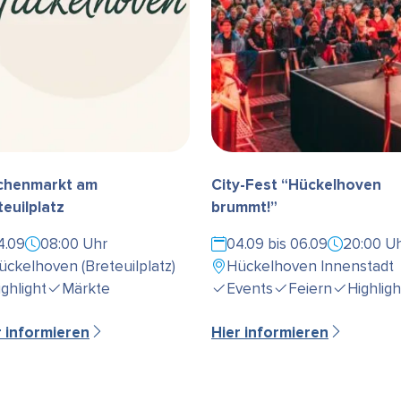
henmarkt am
City-Fest “Hückelhoven
teuilplatz
brummt!”
4.09
08:00 Uhr
04.09 bis 06.09
20:00 U
ückelhoven (Breteuilplatz)
Hückelhoven Innenstadt
ighlight
Märkte
Events
Feiern
Highligh
r informieren
Hier informieren