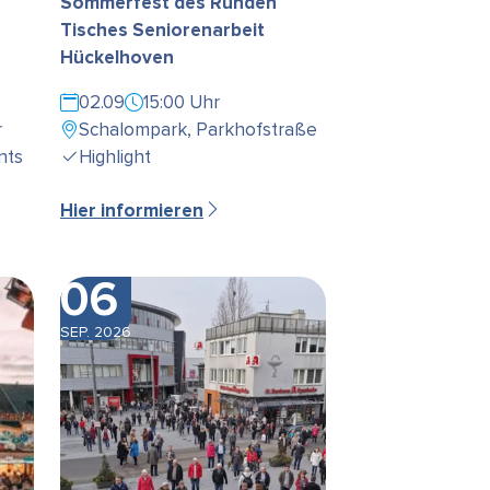
Sommerfest des Runden
Tisches Seniorenarbeit
Hückelhoven
02.09
15:00 Uhr
r
Schalompark, Parkhofstraße
nts
Highlight
Hier informieren
06
SEP. 2026