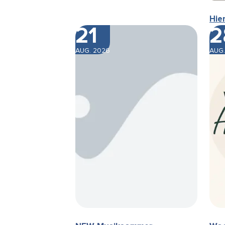
Hie
21
2
AUG. 2026
AUG.