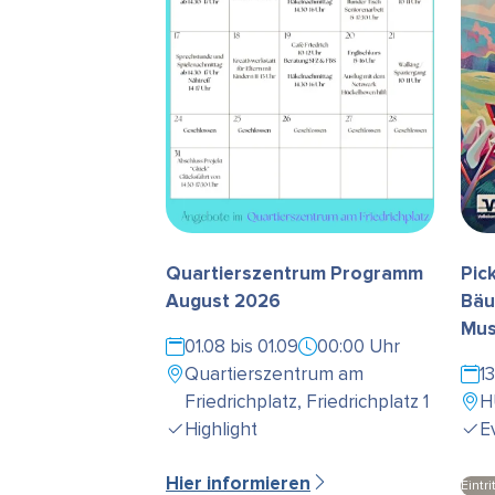
Quartierszentrum Programm
Pic
August 2026
Bäu
Mus
01.08 bis 01.09
00:00 Uhr
Quartierszentrum am
1
Friedrichplatz, Friedrichplatz 1
H
Highlight
E
Hier informieren
Eintri