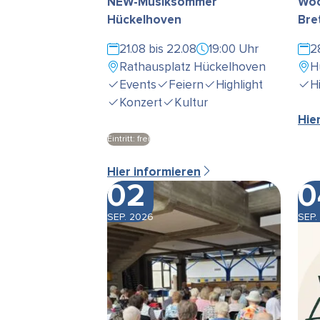
NEW-Musiksommer
Woc
Hückelhoven
Bre
21.08 bis 22.08
19:00 Uhr
2
Rathausplatz Hückelhoven
H
Events
Feiern
Highlight
H
Konzert
Kultur
Hie
Eintritt: frei
Hier informieren
02
0
SEP. 2026
SEP.