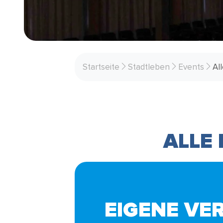
Startseite
Stadtleben
Events
Al
ALLE
EIGENE VE