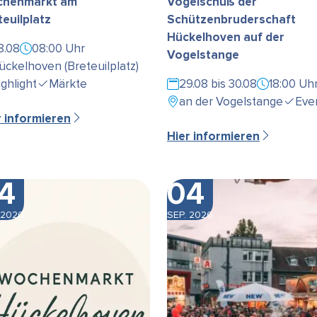
henmarkt am
Vogelschuß der
teuilplatz
Schützenbruderschaft
Hückelhoven auf der
8.08
08:00 Uhr
Vogelstange
ückelhoven (Breteuilplatz)
ighlight
Märkte
29.08 bis 30.08
18:00 Uh
an der Vogelstange
Eve
r informieren
Hier informieren
4
04
 2026
SEP. 2026