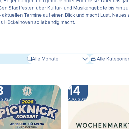
en, Begegnungen und gemeinsamer Erlebnisse. Über das gan
n Stadtfesten über Kultur- und Musikangebote bis hin zu s
e aktuellen Termine auf einen Blick und macht Lust, Neues
das Hückelhoven so lebendig macht.
Alle Monate
Alle Kategorie
3
14
 2026
AUG. 2026