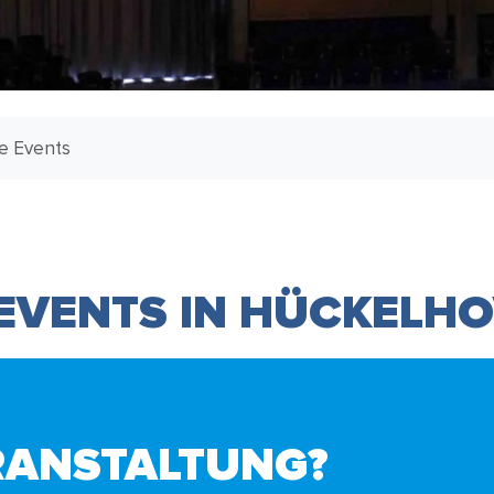
le Events
 EVENTS IN HÜCKELH
RANSTALTUNG?