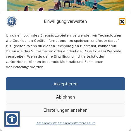
Einwilligung verwalten
Um dir ein optimales Erlebnis zu bieten, verwenden wir Technologien
wie Cookies, um Geräteinformationen zu speichern und/oder darauf
zuzugreifen. Wenn du diesen Technologien zustimmst, können wir
Daten wie das Surfverhalten oder eindeutige IDs auf dieser Website
verarbeiten. Wenn du deine Einwilligung nicht erteilst oder
zurückziehst, können bestimmte Merkmale und Funktionen
beeinträchtigt werden.
Picknick Konzert – Mitsing-Konzert mit den
Hopfenkehlchen
Akzeptieren
17.09
Ablehnen
18:00 Uhr
HÜ-Arena am Förderturm
Einstellungen ansehen
Eintritt: Frei
Datenschutz
Datenschutz
Impressum