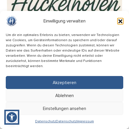
Einwilligung verwalten
Um dir ein optimales Erlebnis zu bieten, verwenden wir Technologien
wie Cookies, um Geräteinformationen zu speichern und/oder darauf
zuzugreifen. Wenn du diesen Technologien zustimmst, können wir
Daten wie das Surfverhalten oder eindeutige IDs auf dieser Website
verarbeiten. Wenn du deine Einwilligung nicht erteilst oder
zurückziehst, können bestimmte Merkmale und Funktionen
beeinträchtigt werden.
Akzeptieren
Wochenmarkt am Breteuilplatz
Ablehnen
18.09
Einstellungen ansehen
08:00 Uhr
Hückelhoven (Breteuilplatz)
Datenschutz
Datenschutz
Impressum