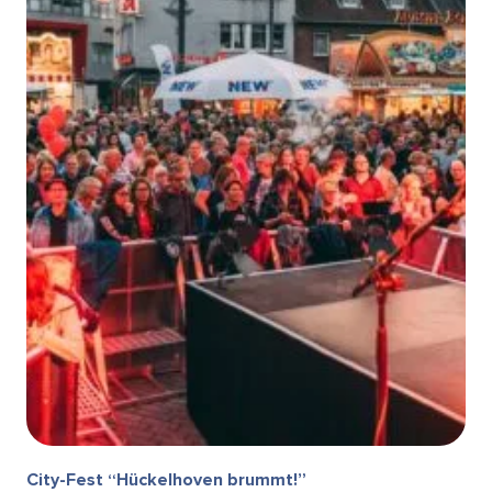
City-Fest “Hückelhoven brummt!”