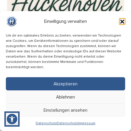
Einwilligung verwalten
Um dir ein optimales Erlebnis zu bieten, verwenden wir Technologien
wie Cookies, um Geräteinformationen zu speichern und/oder darauf
zuzugreifen. Wenn du diesen Technologien zustimmst, können wir
Daten wie das Surfverhalten oder eindeutige IDs auf dieser Website
verarbeiten. Wenn du deine Einwilligung nicht erteilst oder
zurückziehst, können bestimmte Merkmale und Funktionen
beeinträchtigt werden.
Akzeptieren
Wochenmarkt am Breteuilplatz
Ablehnen
18.09
Einstellungen ansehen
08:00 Uhr
Hückelhoven (Breteuilplatz)
Datenschutz
Datenschutz
Impressum