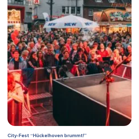
City-Fest “Hückelhoven brummt!”