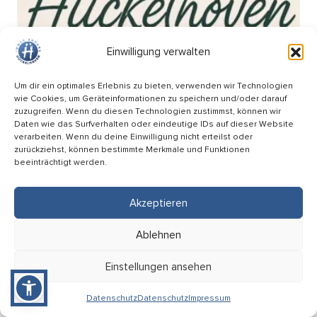
Einwilligung verwalten
Um dir ein optimales Erlebnis zu bieten, verwenden wir Technologien
wie Cookies, um Geräteinformationen zu speichern und/oder darauf
zuzugreifen. Wenn du diesen Technologien zustimmst, können wir
Daten wie das Surfverhalten oder eindeutige IDs auf dieser Website
verarbeiten. Wenn du deine Einwilligung nicht erteilst oder
zurückziehst, können bestimmte Merkmale und Funktionen
beeinträchtigt werden.
Akzeptieren
Wochenmarkt am Breteuilplatz
Ablehnen
18.09
Einstellungen ansehen
08:00 Uhr
Hückelhoven (Breteuilplatz)
Datenschutz
Datenschutz
Impressum