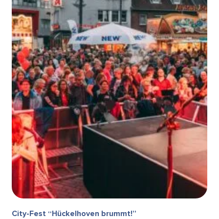
City-Fest “Hückelhoven brummt!”