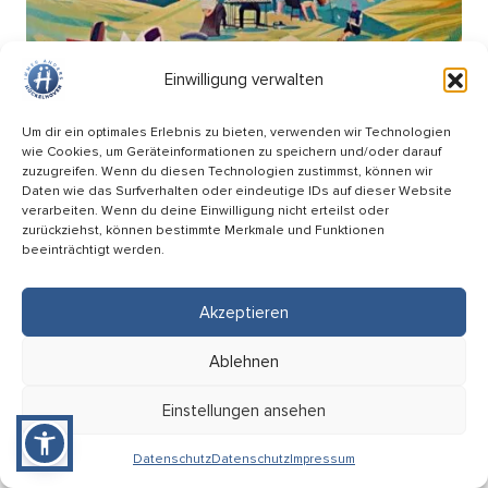
Einwilligung verwalten
Um dir ein optimales Erlebnis zu bieten, verwenden wir Technologien
wie Cookies, um Geräteinformationen zu speichern und/oder darauf
zuzugreifen. Wenn du diesen Technologien zustimmst, können wir
Daten wie das Surfverhalten oder eindeutige IDs auf dieser Website
verarbeiten. Wenn du deine Einwilligung nicht erteilst oder
zurückziehst, können bestimmte Merkmale und Funktionen
beeinträchtigt werden.
Picknick Konzert – Mitsing-Konzert mit den
Hopfenkehlchen
Akzeptieren
17.09
Ablehnen
18:00 Uhr
HÜ-Arena am Förderturm
Einstellungen ansehen
Eintritt: Frei
Datenschutz
Datenschutz
Impressum