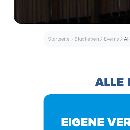
Startseite
Stadtleben
Events
Al
ALLE
EIGENE VE