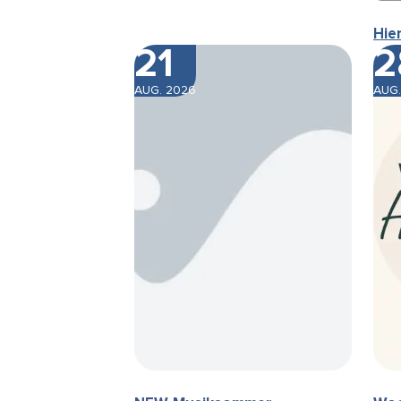
Hie
21
2
AUG. 2026
AUG.