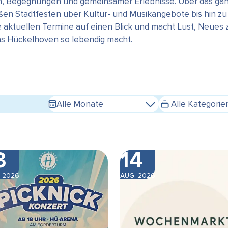
en, Begegnungen und gemeinsamer Erlebnisse. Über das gan
n Stadtfesten über Kultur- und Musikangebote bis hin zu s
e aktuellen Termine auf einen Blick und macht Lust, Neues
das Hückelhoven so lebendig macht.
Alle Monate
Alle Kategorie
3
14
 2026
AUG. 2026