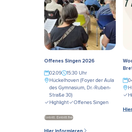
Offenes Singen 2026
Woc
Bre
02.09
15:30 Uhr
Hückelhoven (Foyer der Aula
0
des Gymnasium, Dr.-Ruben-
H
Straße 30)
H
Highlight
Offenes Singen
Hie
Eintritt: Eintritt frei
Hier informieren