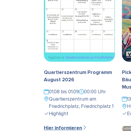
Quartierszentrum Programm
Pic
August 2026
Bäu
Mus
01.08 bis 01.09
00:00 Uhr
Quartierszentrum am
1
Friedrichplatz, Friedrichplatz 1
H
Highlight
E
Hier informieren
Eintri