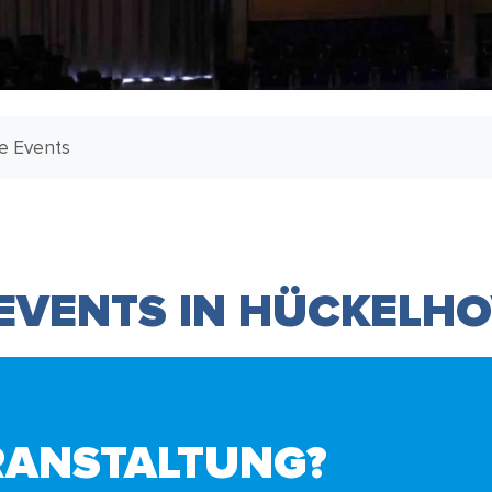
le Events
 EVENTS IN HÜCKELH
RANSTALTUNG?