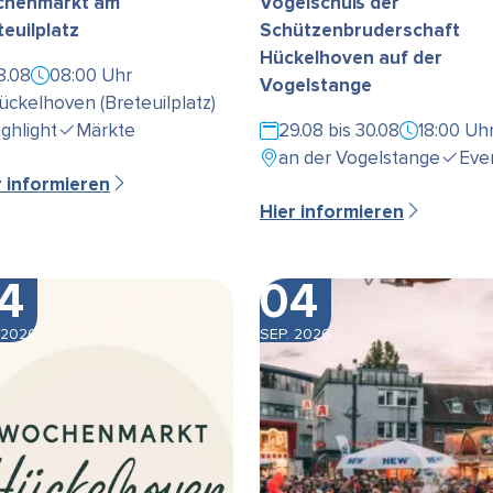
henmarkt am
Vogelschuß der
teuilplatz
Schützenbruderschaft
Hückelhoven auf der
8.08
08:00 Uhr
Vogelstange
ückelhoven (Breteuilplatz)
ighlight
Märkte
29.08 bis 30.08
18:00 Uh
an der Vogelstange
Eve
r informieren
Hier informieren
4
04
 2026
SEP. 2026