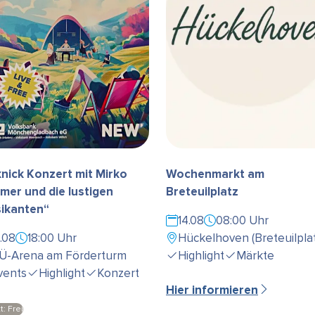
knick Konzert mit Mirko
Wochenmarkt am
mer und die lustigen
Breteuilplatz
ikanten“
14.08
08:00 Uhr
3.08
18:00 Uhr
Hückelhoven (Breteuilplat
Ü-Arena am Förderturm
Highlight
Märkte
vents
Highlight
Konzert
Hier informieren
tt: Frei