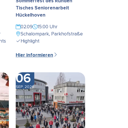
Sommerfest des Runden
Tisches Seniorenarbeit
Hückelhoven
02.09
15:00 Uhr
r
Schalompark, Parkhofstraße
nts
Highlight
Hier informieren
06
SEP. 2026