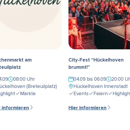
henmarkt am
City-Fest “Hückelhoven
teuilplatz
brummt!”
4.09
08:00 Uhr
04.09 bis 06.09
20:00 U
ückelhoven (Breteuilplatz)
Hückelhoven Innenstadt
ighlight
Märkte
Events
Feiern
Highligh
r informieren
Hier informieren