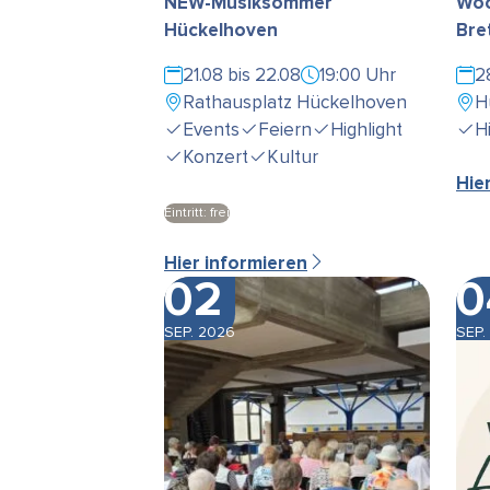
NEW-Musiksommer
Woc
Hückelhoven
Bre
21.08 bis 22.08
19:00 Uhr
2
Rathausplatz Hückelhoven
H
Events
Feiern
Highlight
H
Konzert
Kultur
Hie
Eintritt: frei
Hier informieren
02
0
SEP. 2026
SEP.