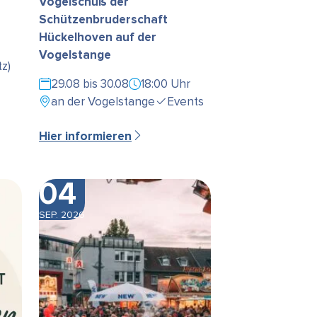
Vogelschuß der
Schützenbruderschaft
Hückelhoven auf der
Vogelstange
z)
29.08 bis 30.08
18:00 Uhr
an der Vogelstange
Events
Hier informieren
04
SEP. 2026