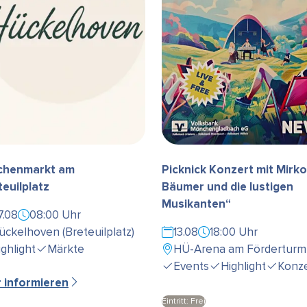
henmarkt am
Picknick Konzert mit Mirko
teuilplatz
Bäumer und die lustigen
Musikanten“
7.08
08:00 Uhr
ückelhoven (Breteuilplatz)
13.08
18:00 Uhr
ighlight
Märkte
HÜ-Arena am Förderturm
Events
Highlight
Konze
r informieren
Eintritt: Frei