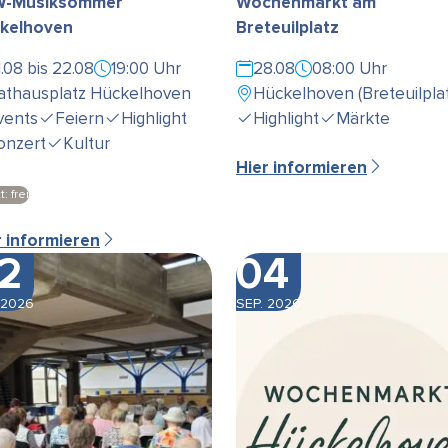
-Musiksommer
Wochenmarkt am
kelhoven
Breteuilplatz
1.08 bis 22.08
19:00 Uhr
28.08
08:00 Uhr
athausplatz Hückelhoven
Hückelhoven (Breteuilplat
vents
Feiern
Highlight
Highlight
Märkte
onzert
Kultur
Hier informieren
t: frei
r informieren
2
04
 2026
SEP. 2026