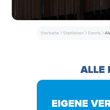
Startseite
Stadtleben
Events
Al
ALLE
EIGENE VE