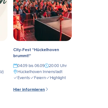
City-Fest “Hückelhoven
brummt!”
04.09 bis 06.09
20:00 Uhr
z)
Hückelhoven Innenstadt
Events
Feiern
Highlight
Hier informieren