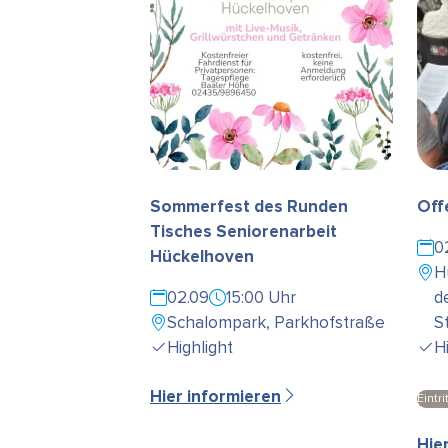
Sommerfest des Runden
Off
Tisches Seniorenarbeit
0
Hückelhoven
H
02.09
15:00 Uhr
d
Schalompark, Parkhofstraße
S
Highlight
H
Hier informieren
Eintrit
Hie