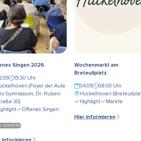
enes Singen 2026
Wochenmarkt am
Breteuilplatz
2.09
15:30 Uhr
ückelhoven (Foyer der Aula
04.09
08:00 Uhr
es Gymnasium, Dr.-Ruben-
Hückelhoven (Breteuilplat
traße 30)
Highlight
Märkte
ighlight
Offenes Singen
Hier informieren
t: Eintritt frei
r informieren