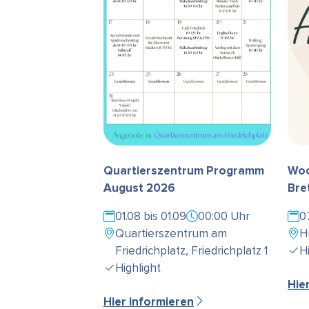
Quartierszentrum Programm
Woc
August 2026
Bre
01.08 bis 01.09
00:00 Uhr
0
Quartierszentrum am
H
Friedrichplatz, Friedrichplatz 1
H
Highlight
Hie
Hier informieren