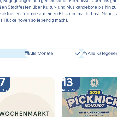
en, Begegnungen und gemeinsamer Erlebnisse. Über das gan
n Stadtfesten über Kultur- und Musikangebote bis hin zu s
e aktuellen Termine auf einen Blick und macht Lust, Neues
das Hückelhoven so lebendig macht.
Alle Monate
Alle Kategorie
7
13
 2026
AUG. 2026