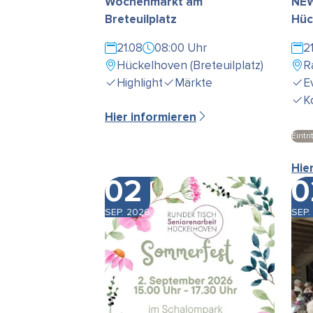
Wochenmarkt am
NEW
Breteuilplatz
Hüc
21.08
08:00 Uhr
2
Hückelhoven (Breteuilplatz)
R
Highlight
Märkte
E
K
Hier informieren
Eintrit
Hie
02
0
SEP. 2026
SEP.