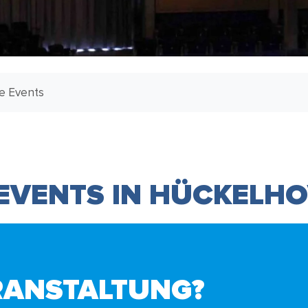
le Events
 EVENTS IN HÜCKELH
RANSTALTUNG?