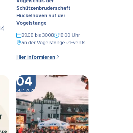
Vogelschuß der
Schützenbruderschaft
Hückelhoven auf der
Vogelstange
z)
29.08 bis 30.08
18:00 Uhr
an der Vogelstange
Events
Hier informieren
04
SEP. 2026