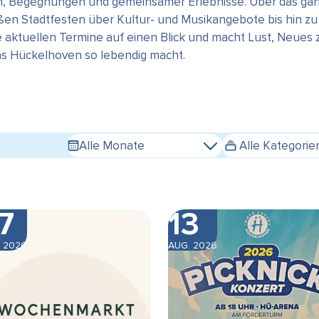
en, Begegnungen und gemeinsamer Erlebnisse. Über das gan
n Stadtfesten über Kultur- und Musikangebote bis hin zu s
e aktuellen Termine auf einen Blick und macht Lust, Neues
das Hückelhoven so lebendig macht.
Alle Monate
Alle Kategorie
7
13
 2026
AUG. 2026