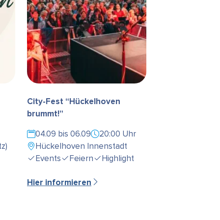
City-Fest “Hückelhoven
brummt!”
04.09 bis 06.09
20:00 Uhr
z)
Hückelhoven Innenstadt
Events
Feiern
Highlight
Hier informieren