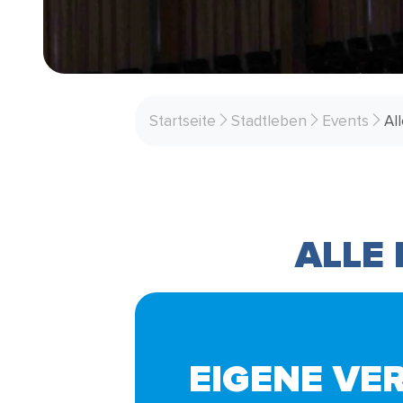
Startseite
Stadtleben
Events
Al
ALLE
EIGENE VE