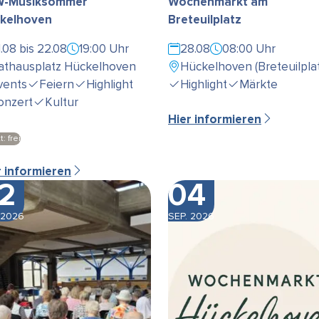
-Musiksommer
Wochenmarkt am
kelhoven
Breteuilplatz
1.08 bis 22.08
19:00 Uhr
28.08
08:00 Uhr
athausplatz Hückelhoven
Hückelhoven (Breteuilplat
vents
Feiern
Highlight
Highlight
Märkte
onzert
Kultur
Hier informieren
t: frei
r informieren
2
04
 2026
SEP. 2026