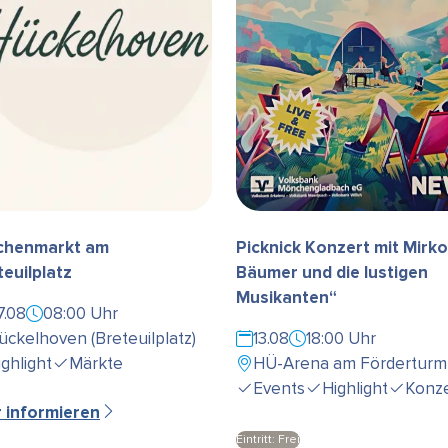
henmarkt am
Picknick Konzert mit Mirko
teuilplatz
Bäumer und die lustigen
Musikanten“
7.08
08:00 Uhr
ückelhoven (Breteuilplatz)
13.08
18:00 Uhr
ighlight
Märkte
HÜ-Arena am Förderturm
Events
Highlight
Konze
r informieren
Eintritt: Frei