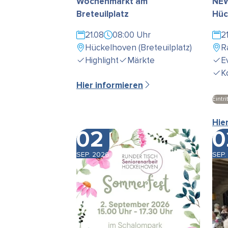
Wochenmarkt am
NEW
Breteuilplatz
Hüc
21.08
08:00 Uhr
2
Hückelhoven (Breteuilplatz)
R
Highlight
Märkte
E
K
Hier informieren
Eintrit
Hie
02
0
SEP. 2026
SEP.