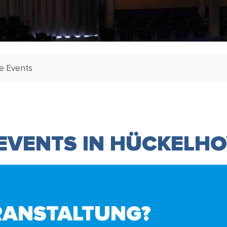
le Events
 EVENTS IN HÜCKELH
RANSTALTUNG?