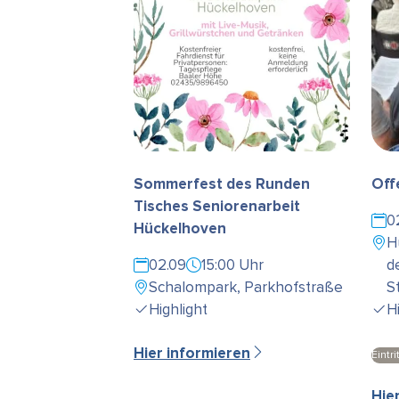
Sommerfest des Runden
Off
Tisches Seniorenarbeit
0
Hückelhoven
H
02.09
15:00 Uhr
d
Schalompark, Parkhofstraße
S
Highlight
H
Hier informieren
Eintrit
Hie