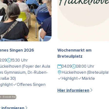
enes Singen 2026
Wochenmarkt am
Breteuilplatz
2.09
15:30 Uhr
ückelhoven (Foyer der Aula
04.09
08:00 Uhr
es Gymnasium, Dr.-Ruben-
Hückelhoven (Breteuilplat
traße 30)
Highlight
Märkte
ighlight
Offenes Singen
Hier informieren
t: Eintritt frei
r informieren