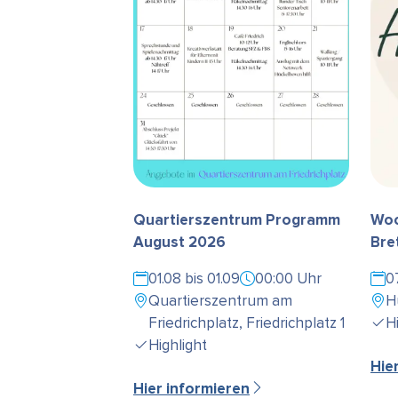
Quartierszentrum Programm
Woc
August 2026
Bre
01.08 bis 01.09
00:00 Uhr
0
Quartierszentrum am
H
Friedrichplatz, Friedrichplatz 1
H
Highlight
Hie
Hier informieren