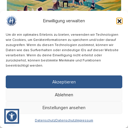
Einwilligung verwalten
Um dir ein optimales Erlebnis zu bieten, verwenden wir Technologien
wie Cookies, um Geräteinformationen zu speichern und/oder darauf
zuzugreifen. Wenn du diesen Technologien zustimmst, können wir
Daten wie das Surfverhalten oder eindeutige IDs auf dieser Website
verarbeiten. Wenn du deine Einwilligung nicht erteilst oder
zurückziehst, können bestimmte Merkmale und Funktionen
beeinträchtigt werden.
Picknick Konzert – Mitsing-Konzert mit den
Hopfenkehlchen
Akzeptieren
17.09
Ablehnen
18:00 Uhr
HÜ-Arena am Förderturm
Einstellungen ansehen
Eintritt: Frei
Datenschutz
Datenschutz
Impressum