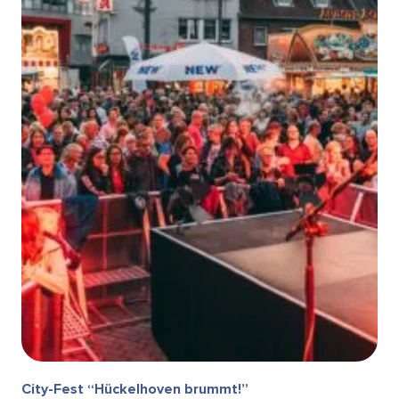
City-Fest “Hückelhoven brummt!”