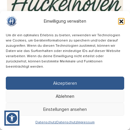
Einwilligung verwalten
Um dir ein optimales Erlebnis zu bieten, verwenden wir Technologien
wie Cookies, um Geräteinformationen zu speichern und/oder darauf
zuzugreifen. Wenn du diesen Technologien zustimmst, können wir
Daten wie das Surfverhalten oder eindeutige IDs auf dieser Website
verarbeiten. Wenn du deine Einwilligung nicht erteilst oder
zurückziehst, können bestimmte Merkmale und Funktionen
beeinträchtigt werden.
Akzeptieren
Wochenmarkt am Breteuilplatz
Ablehnen
18.09
Einstellungen ansehen
08:00 Uhr
Hückelhoven (Breteuilplatz)
Datenschutz
Datenschutz
Impressum