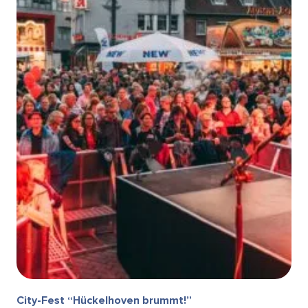
City-Fest “Hückelhoven brummt!”