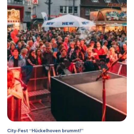
City-Fest “Hückelhoven brummt!”