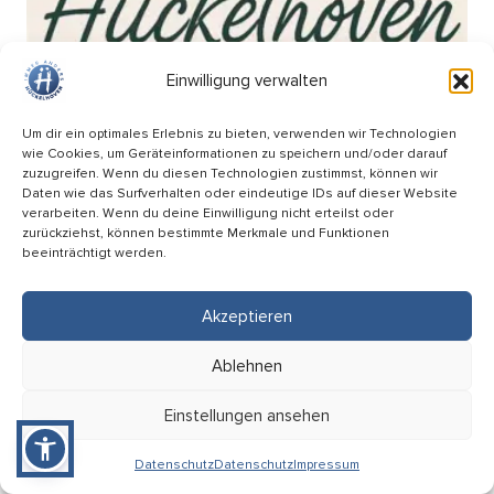
Einwilligung verwalten
Um dir ein optimales Erlebnis zu bieten, verwenden wir Technologien
wie Cookies, um Geräteinformationen zu speichern und/oder darauf
zuzugreifen. Wenn du diesen Technologien zustimmst, können wir
Daten wie das Surfverhalten oder eindeutige IDs auf dieser Website
verarbeiten. Wenn du deine Einwilligung nicht erteilst oder
zurückziehst, können bestimmte Merkmale und Funktionen
beeinträchtigt werden.
Akzeptieren
Wochenmarkt am Breteuilplatz
Ablehnen
18.09
Einstellungen ansehen
08:00 Uhr
Hückelhoven (Breteuilplatz)
Datenschutz
Datenschutz
Impressum