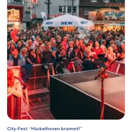
City-Fest “Hückelhoven brummt!”