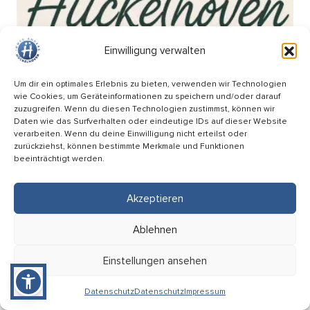
Einwilligung verwalten
Um dir ein optimales Erlebnis zu bieten, verwenden wir Technologien
wie Cookies, um Geräteinformationen zu speichern und/oder darauf
zuzugreifen. Wenn du diesen Technologien zustimmst, können wir
Daten wie das Surfverhalten oder eindeutige IDs auf dieser Website
verarbeiten. Wenn du deine Einwilligung nicht erteilst oder
zurückziehst, können bestimmte Merkmale und Funktionen
beeinträchtigt werden.
Akzeptieren
Wochenmarkt am Breteuilplatz
Ablehnen
18.09
Einstellungen ansehen
08:00 Uhr
Hückelhoven (Breteuilplatz)
Datenschutz
Datenschutz
Impressum