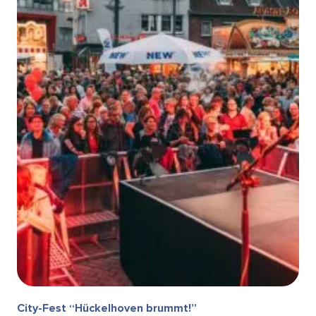
City-Fest “Hückelhoven brummt!”