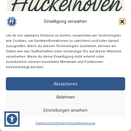
Einwilligung verwalten
Um dir ein optimales Erlebnis zu bieten, verwenden wir Technologien
wie Cookies, um Geräteinformationen zu speichern und/oder darauf
zuzugreifen. Wenn du diesen Technologien zustimmst, können wir
Daten wie das Surfverhalten oder eindeutige IDs auf dieser Website
verarbeiten. Wenn du deine Einwilligung nicht erteilst oder
zurückziehst, können bestimmte Merkmale und Funktionen
beeinträchtigt werden.
Akzeptieren
Wochenmarkt am Breteuilplatz
Ablehnen
18.09
Einstellungen ansehen
08:00 Uhr
Hückelhoven (Breteuilplatz)
Datenschutz
Datenschutz
Impressum