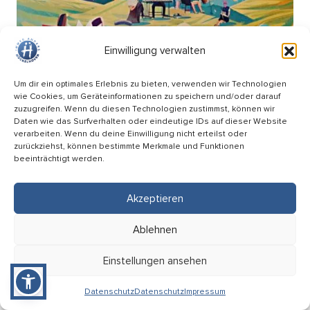
Einwilligung verwalten
Um dir ein optimales Erlebnis zu bieten, verwenden wir Technologien
wie Cookies, um Geräteinformationen zu speichern und/oder darauf
zuzugreifen. Wenn du diesen Technologien zustimmst, können wir
Daten wie das Surfverhalten oder eindeutige IDs auf dieser Website
verarbeiten. Wenn du deine Einwilligung nicht erteilst oder
zurückziehst, können bestimmte Merkmale und Funktionen
beeinträchtigt werden.
Picknick Konzert – Mitsing-Konzert mit den
Hopfenkehlchen
Akzeptieren
17.09
Ablehnen
18:00 Uhr
HÜ-Arena am Förderturm
Einstellungen ansehen
Eintritt: Frei
Datenschutz
Datenschutz
Impressum