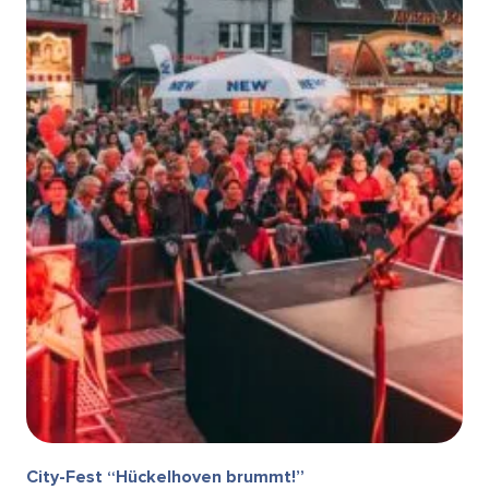
City-Fest “Hückelhoven brummt!”