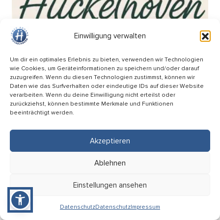
Einwilligung verwalten
Um dir ein optimales Erlebnis zu bieten, verwenden wir Technologien
wie Cookies, um Geräteinformationen zu speichern und/oder darauf
zuzugreifen. Wenn du diesen Technologien zustimmst, können wir
Daten wie das Surfverhalten oder eindeutige IDs auf dieser Website
verarbeiten. Wenn du deine Einwilligung nicht erteilst oder
zurückziehst, können bestimmte Merkmale und Funktionen
beeinträchtigt werden.
Akzeptieren
Wochenmarkt am Breteuilplatz
Ablehnen
18.09
Einstellungen ansehen
08:00 Uhr
Hückelhoven (Breteuilplatz)
Datenschutz
Datenschutz
Impressum