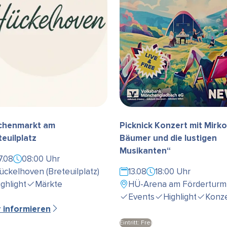
henmarkt am
Picknick Konzert mit Mirko
teuilplatz
Bäumer und die lustigen
Musikanten“
7.08
08:00 Uhr
ückelhoven (Breteuilplatz)
13.08
18:00 Uhr
ighlight
Märkte
HÜ-Arena am Förderturm
Events
Highlight
Konze
r informieren
Eintritt: Frei