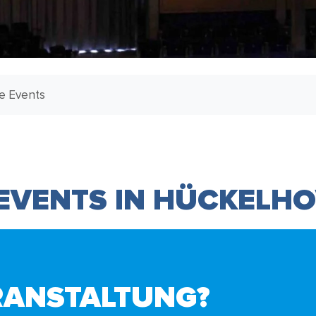
le Events
 EVENTS IN HÜCKELH
RANSTALTUNG?