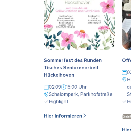
Sommerfest des Runden
Off
Tisches Seniorenarbeit
0
Hückelhoven
H
02.09
15:00 Uhr
d
Schalompark, Parkhofstraße
S
Highlight
H
Hier informieren
Eintrit
Hie