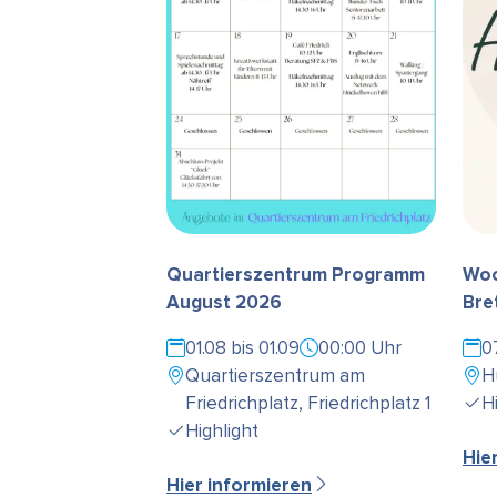
Quartierszentrum Programm
Woc
August 2026
Bre
01.08 bis 01.09
00:00 Uhr
0
Quartierszentrum am
H
Friedrichplatz, Friedrichplatz 1
H
Highlight
Hie
Hier informieren