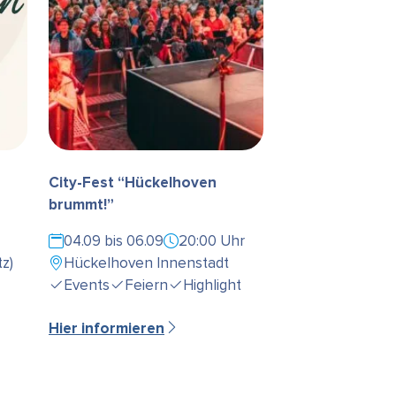
City-Fest “Hückelhoven
brummt!”
04.09 bis 06.09
20:00 Uhr
z)
Hückelhoven Innenstadt
Events
Feiern
Highlight
Hier informieren