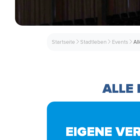
Startseite
Stadtleben
Events
Al
ALLE
EIGENE VE