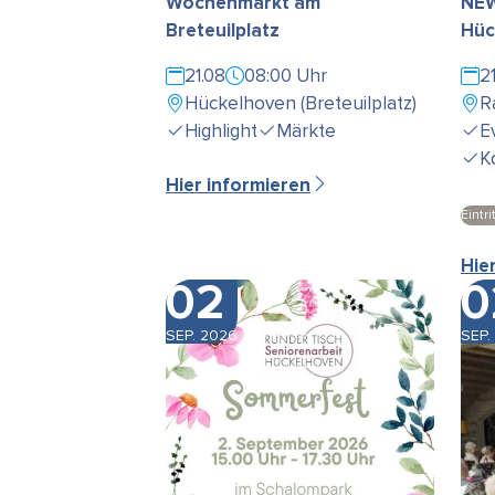
Wochenmarkt am
NEW
Breteuilplatz
Hüc
21.08
08:00 Uhr
2
Hückelhoven (Breteuilplatz)
R
Highlight
Märkte
E
K
Hier informieren
Eintrit
Hie
02
0
SEP. 2026
SEP.