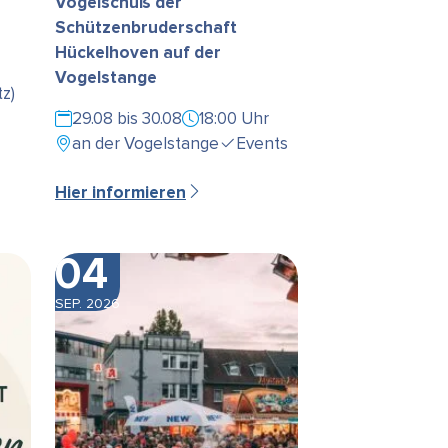
Vogelschuß der
Schützenbruderschaft
Hückelhoven auf der
Vogelstange
z)
29.08 bis 30.08
18:00 Uhr
an der Vogelstange
Events
Hier informieren
04
SEP. 2026