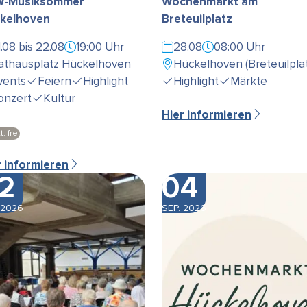
-Musiksommer
Wochenmarkt am
kelhoven
Breteuilplatz
1.08 bis 22.08
19:00 Uhr
28.08
08:00 Uhr
athausplatz Hückelhoven
Hückelhoven (Breteuilplat
vents
Feiern
Highlight
Highlight
Märkte
onzert
Kultur
Hier informieren
t: frei
r informieren
2
04
 2026
SEP. 2026