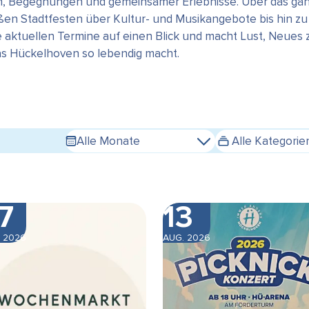
en, Begegnungen und gemeinsamer Erlebnisse. Über das gan
n Stadtfesten über Kultur- und Musikangebote bis hin zu s
e aktuellen Termine auf einen Blick und macht Lust, Neues
das Hückelhoven so lebendig macht.
Alle Monate
Alle Kategorie
7
13
 2026
AUG. 2026