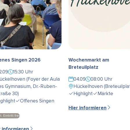
enes Singen 2026
Wochenmarkt am
Breteuilplatz
2.09
15:30 Uhr
ückelhoven (Foyer der Aula
04.09
08:00 Uhr
es Gymnasium, Dr.-Ruben-
Hückelhoven (Breteuilplat
traße 30)
Highlight
Märkte
ighlight
Offenes Singen
Hier informieren
t: Eintritt frei
r informieren