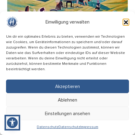
Einwilligung verwalten
Um dir ein optimales Erlebnis zu bieten, verwenden wir Technologien
wie Cookies, um Geräteinformationen zu speichern und/oder darauf
zuzugreifen. Wenn du diesen Technologien zustimmst, können wir
Daten wie das Surfverhalten oder eindeutige IDs auf dieser Website
verarbeiten. Wenn du deine Einwilligung nicht erteilst oder
zurückziehst, können bestimmte Merkmale und Funktionen
beeinträchtigt werden.
Picknick Konzert – Mitsing-Konzert mit den
Hopfenkehlchen
Akzeptieren
17.09
Ablehnen
18:00 Uhr
HÜ-Arena am Förderturm
Einstellungen ansehen
Eintritt: Frei
Datenschutz
Datenschutz
Impressum