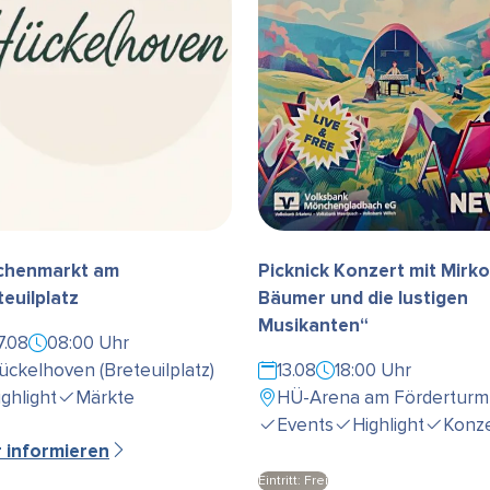
henmarkt am
Picknick Konzert mit Mirko
teuilplatz
Bäumer und die lustigen
Musikanten“
7.08
08:00 Uhr
ückelhoven (Breteuilplatz)
13.08
18:00 Uhr
ighlight
Märkte
HÜ-Arena am Förderturm
Events
Highlight
Konze
r informieren
Eintritt: Frei