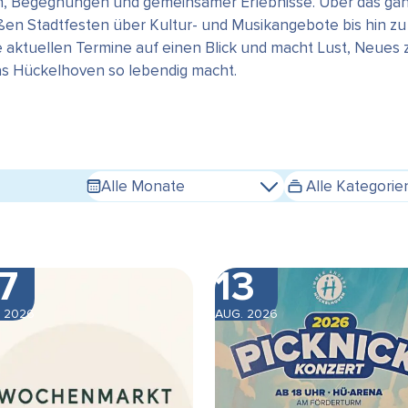
en, Begegnungen und gemeinsamer Erlebnisse. Über das gan
n Stadtfesten über Kultur- und Musikangebote bis hin zu s
e aktuellen Termine auf einen Blick und macht Lust, Neues
das Hückelhoven so lebendig macht.
Alle Monate
Alle Kategorie
7
13
 2026
AUG. 2026