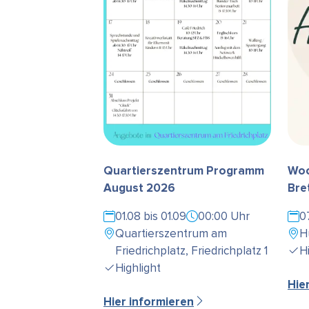
Quartierszentrum Programm
Woc
August 2026
Bre
01.08 bis 01.09
00:00 Uhr
0
Quartierszentrum am
H
Friedrichplatz, Friedrichplatz 1
H
Highlight
Hie
Hier informieren