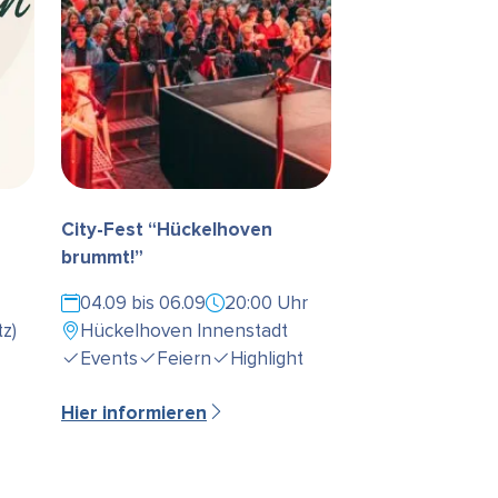
City-Fest “Hückelhoven
brummt!”
04.09 bis 06.09
20:00 Uhr
z)
Hückelhoven Innenstadt
Events
Feiern
Highlight
Hier informieren