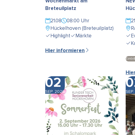
Wochenmarkt am
NEW
Breteuilplatz
Hüc
21.08
08:00 Uhr
2
Hückelhoven (Breteuilplatz)
R
Highlight
Märkte
E
K
Hier informieren
Eintrit
Hie
02
0
SEP. 2026
SEP.