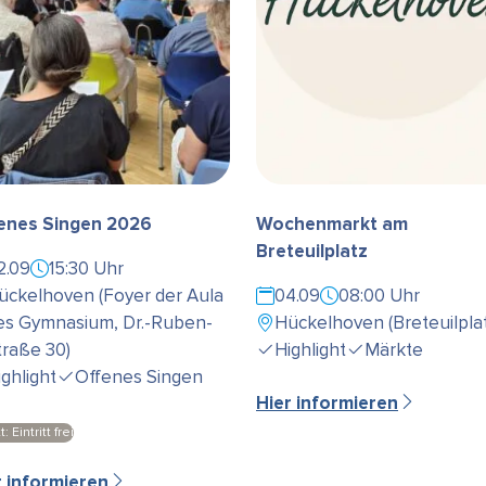
enes Singen 2026
Wochenmarkt am
Breteuilplatz
2.09
15:30 Uhr
ückelhoven (Foyer der Aula
04.09
08:00 Uhr
es Gymnasium, Dr.-Ruben-
Hückelhoven (Breteuilplat
traße 30)
Highlight
Märkte
ighlight
Offenes Singen
Hier informieren
t: Eintritt frei
r informieren