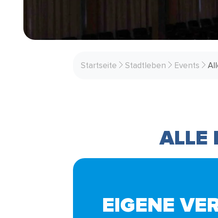
Startseite
Stadtleben
Events
Al
ALLE
EIGENE VE