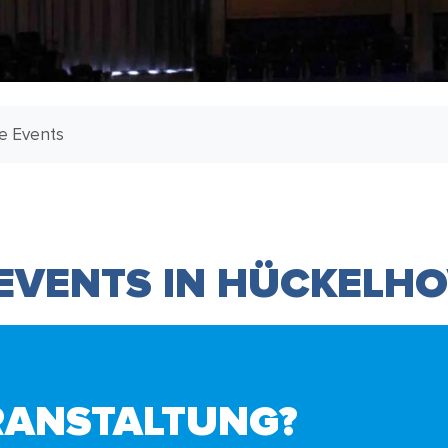
le Events
 EVENTS IN HÜCKELH
RANSTALTUNG?