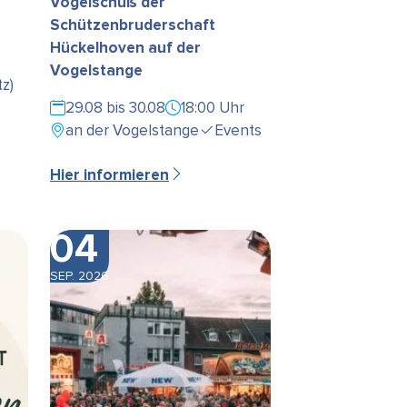
Vogelschuß der
Schützenbruderschaft
Hückelhoven auf der
Vogelstange
z)
29.08 bis 30.08
18:00 Uhr
an der Vogelstange
Events
Hier informieren
04
SEP. 2026