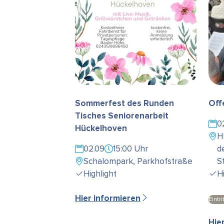
Sommerfest des Runden
Off
Tisches Seniorenarbeit
0
Hückelhoven
H
02.09
15:00 Uhr
d
Schalompark, Parkhofstraße
S
Highlight
H
Hier informieren
Eintrit
Hie