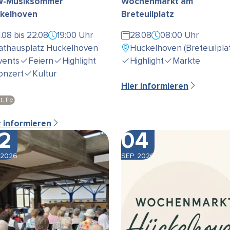
-Musiksommer
Wochenmarkt am
kelhoven
Breteuilplatz
1.08 bis 22.08
19:00 Uhr
28.08
08:00 Uhr
athausplatz Hückelhoven
Hückelhoven (Breteuilplat
vents
Feiern
Highlight
Highlight
Märkte
onzert
Kultur
Hier informieren
t: frei
r informieren
2
04
 2026
SEP. 2026