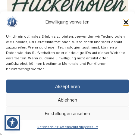
Einwilligung verwalten
Um dir ein optimales Erlebnis zu bieten, verwenden wir Technologien
wie Cookies, um Geräteinformationen zu speichern und/oder darauf
zuzugreifen. Wenn du diesen Technologien zustimmst, können wir
Daten wie das Surfverhalten oder eindeutige IDs auf dieser Website
verarbeiten. Wenn du deine Einwilligung nicht erteilst oder
zurückziehst, können bestimmte Merkmale und Funktionen
beeinträchtigt werden.
Akzeptieren
Wochenmarkt am Breteuilplatz
Ablehnen
18.09
Einstellungen ansehen
08:00 Uhr
Hückelhoven (Breteuilplatz)
Datenschutz
Datenschutz
Impressum