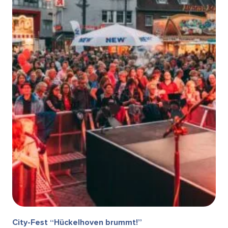
City-Fest “Hückelhoven brummt!”