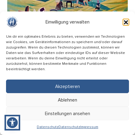
Einwilligung verwalten
Um dir ein optimales Erlebnis zu bieten, verwenden wir Technologien
wie Cookies, um Geräteinformationen zu speichern und/oder darauf
zuzugreifen. Wenn du diesen Technologien zustimmst, können wir
Daten wie das Surfverhalten oder eindeutige IDs auf dieser Website
verarbeiten. Wenn du deine Einwilligung nicht erteilst oder
zurückziehst, können bestimmte Merkmale und Funktionen
beeinträchtigt werden.
Picknick Konzert – Mitsing-Konzert mit den
Hopfenkehlchen
Akzeptieren
17.09
Ablehnen
18:00 Uhr
HÜ-Arena am Förderturm
Einstellungen ansehen
Eintritt: Frei
Datenschutz
Datenschutz
Impressum