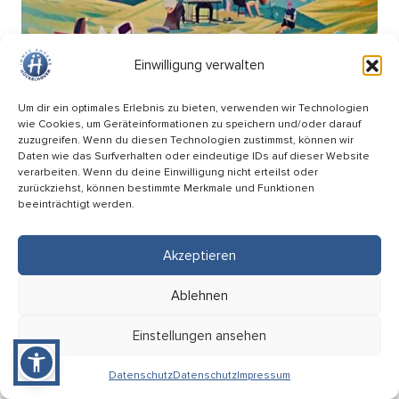
Einwilligung verwalten
Um dir ein optimales Erlebnis zu bieten, verwenden wir Technologien
wie Cookies, um Geräteinformationen zu speichern und/oder darauf
zuzugreifen. Wenn du diesen Technologien zustimmst, können wir
Daten wie das Surfverhalten oder eindeutige IDs auf dieser Website
verarbeiten. Wenn du deine Einwilligung nicht erteilst oder
zurückziehst, können bestimmte Merkmale und Funktionen
beeinträchtigt werden.
Picknick Konzert – Mitsing-Konzert mit den
Hopfenkehlchen
Akzeptieren
17.09
Ablehnen
18:00 Uhr
HÜ-Arena am Förderturm
Einstellungen ansehen
Eintritt: Frei
Datenschutz
Datenschutz
Impressum