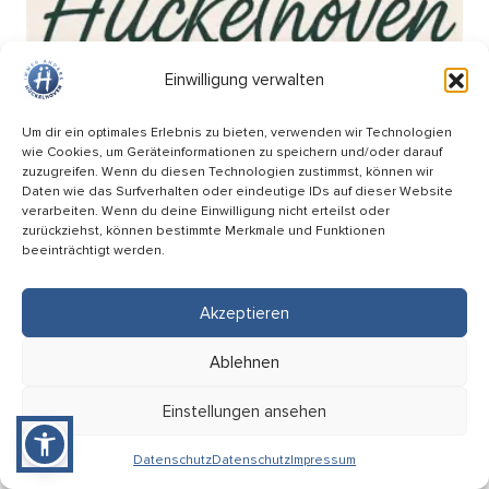
Einwilligung verwalten
Um dir ein optimales Erlebnis zu bieten, verwenden wir Technologien
wie Cookies, um Geräteinformationen zu speichern und/oder darauf
zuzugreifen. Wenn du diesen Technologien zustimmst, können wir
Daten wie das Surfverhalten oder eindeutige IDs auf dieser Website
verarbeiten. Wenn du deine Einwilligung nicht erteilst oder
zurückziehst, können bestimmte Merkmale und Funktionen
beeinträchtigt werden.
Akzeptieren
Wochenmarkt am Breteuilplatz
Ablehnen
18.09
Einstellungen ansehen
08:00 Uhr
Hückelhoven (Breteuilplatz)
Datenschutz
Datenschutz
Impressum