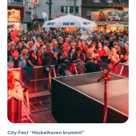
City-Fest “Hückelhoven brummt!”